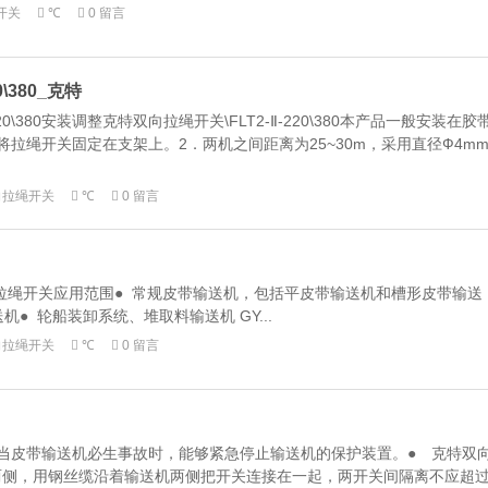
开关
℃
0 留言
0\380_克特
20\380安装调整克特双向拉绳开关\FLT2-Ⅱ-220\380本产品一般安装在胶
拉绳开关固定在支架上。2．两机之间距离为25~30m，采用直径Ф4m
向拉绳开关
℃
0 留言
双向拉绳开关应用范围● 常规皮带输送机，包括平皮带输送机和槽形皮带输送
● 轮船装卸系统、堆取料输送机 GY...
向拉绳开关
℃
0 留言
当皮带输送机必生事故时，能够紧急停止输送机的保护装置。● 克特双
两侧，用钢丝缆沿着输送机两侧把开关连接在一起，两开关间隔离不应超