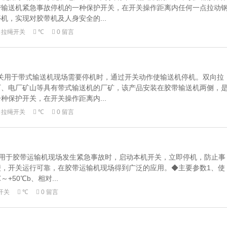
带输送机紧急事故停机的一种保护开关，在开关操作距离内任何一点拉动
机，实现对胶带机及人身安全的...
向拉绳开关
℃
0 留言
拉绳开关用于带式输送机现场需要停机时，通过开关动作使输送机停机。双向拉
厂、电厂矿山等具有带式输送机的厂矿，该产品安装在胶带输送机两侧，
种保护开关，在开关操作距离内...
向拉绳开关
℃
0 留言
绳开关用于胶带运输机现场发生紧急事故时，启动本机开关，立即停机，防止事
便，开关运行可靠，在胶带运输机现场得到广泛的应用。◆主要参数1、使
+50℃b、相对...
开关
℃
0 留言