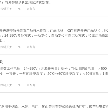
米）当皮带输送机出现紧急状况在...
向拉绳开关
℃
0 留言
DT1拉绳开关皮带急停装置产品持术参数：产品名称：双向拉绳开关产品型号：H
工作电压：24-380V复位方式：手动复位，自动复位可选启动方式：拉线启动输
..
向拉绳开关
℃
0 留言
关
术参数工作电压：24~380V（无源开关量）型号：THL-II绝缘电阻：＞500
，一常开，一常闭环境温度：-20℃~+60℃环境湿度：＜90%重量：1.5
向拉绳开关
℃
0 留言
开关广泛用于钢铁、水泥、电厂、矿山等具有带式输送机的厂矿，该产品安装