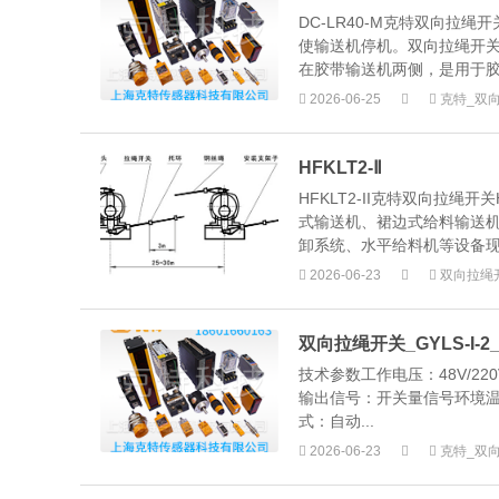
DC-LR40-M克特双向
使输送机停机。双向拉绳开
在胶带输送机两侧，是用于胶
2026-06-25
克特_双
HFKLT2-Ⅱ
HFKLT2-II克特双向拉绳
式输送机、裙边式给料输送
卸系统、水平给料机等设备现场
2026-06-23
双向拉绳
双向拉绳开关_GYLS-I-2_
技术参数工作电压：48V/220
输出信号：开关量信号环境温度：
式：自动...
2026-06-23
克特_双