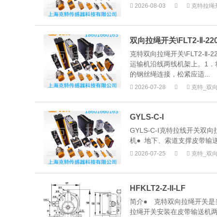
2026-08-03
克特拉绳
双向拉绳开关\FLT2-Ⅱ-22
克特双向拉绳开关\FLT2-Ⅱ-2
运输机沿线两线机架上。1．将
的钢丝绳连接，松紧应适...
2026-07-28
克特_双
GYLS-C-I
GYLS-C-I克特拉线开关
机● 地下、索道支撑皮带输送机
2026-07-25
克特_双
HFKLT2-Z-II-LF
简介● 克特双向拉绳开关是
拉绳开关安装在皮带输送机