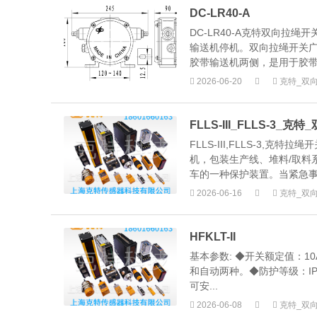
DC-LR40-A
DC-LR40-A克特双向
输送机停机。双向拉绳开关
胶带输送机两侧，是用于胶带
2026-06-20
克特_双
FLLS-III_FLLS-3
FLLS-III,FLLS-3
机，包装生产线、堆料/取料
车的一种保护装置。当紧急事故
2026-06-16
克特_双
HFKLT-II
基本参数: ◆开关额定值：10
和自动两种。◆防护等级：IP
可安...
2026-06-08
克特_双