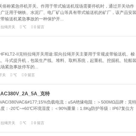
拉绳开关俗称紧急停机开关。作用于带式输送机现场需要停机时，通过开关动作
关广泛用于钢铁、水泥厂、电厂矿山等具有带式输送机的矿厂，该产品安
带输送机紧急事故的一种保护开...
向拉绳开关
℃
0 留言
开关HFKLT2-II克特拉绳开关用途:双向拉绳开关主要用于常规皮带输送机、梭
机、斗式提升机，包装生产线、堆料、取料系统，起重机、挖掘机、轮船
紧急事故停车的...
开关
℃
0 留言
AC380V_2A_5A_克特
VAC/380VAC&#177;15%负载电流：≤5A绝缘电阻：＞500MΩ品牌：克
-20℃~+60℃环境湿度：＜90%重量：1.8Kg防护等级：IP67复位方
向拉绳开关
℃
0 留言