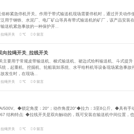
拉绳开关俗称紧急停机开关。作用于带式输送机现场需要停机时，通过开关动作
广泛用于钢铁、水泥厂、电厂矿山等具有带式输送机的矿厂，该产品安装
输送机紧急事故的一种保护开...
向拉绳开关
℃
0 留言
_克特_双向拉绳开关_拉线开关
,克特拉绳开关主要用于常规皮带输送机、梭式输送机、裙边式给料输送机、斗式提升
系统，起重机、挖掘机、轮船装卸系统、水平给料机等设备现场紧急事故
发生时，在现场...
向拉绳开关
℃
0 留言
A/500V。◆锁定角度：20°；动作角度20°◆拉力：3至8公斤。◆具有手
67 结构特点: ◆拉线开关是双向触动的，既可安装在输送机中间位置，
向拉绳开关
℃
0 留言