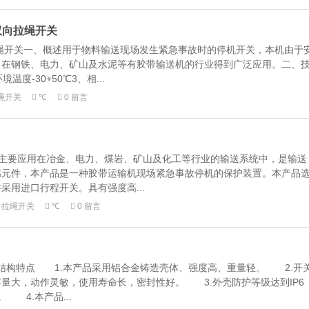
钢双向拉绳开关
向拉绳开关一、概述用于物料输送现场发生紧急事故时的停机开关，本机由于
，在钢铁、电力、矿山及水泥等有胶带输送机的行业得到广泛应用。二、
度-30+50℃3、相...
绳开关
℃
0 留言
绳开关主要应用在冶金、电力、煤岩、矿山及化工等行业的输送系统中，是输送
感元件，本产品是一种胶带运输机现场紧急事故停机的保护装置。本产品
采用进口行程开关。具有强度高...
向拉绳开关
℃
0 留言
开关结构特点 1.本产品采用铝合金铸造壳体、强度高、重量轻。 2.开
量大，动作灵敏，使用寿命长，密封性好。 3.外壳防护等级达到IP6
 4.本产品...