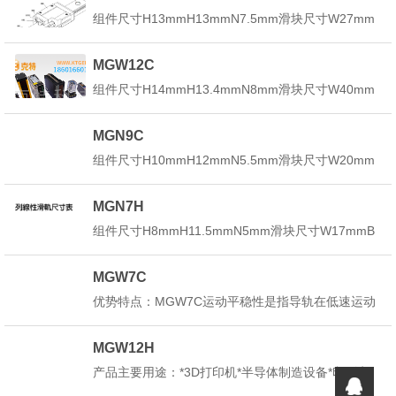
mmWB23mmHR9.5mmD8mmh4.5...
组件尺寸H13mmH13mmN7.5mm滑块尺寸W27mm
B20mmB13.5mmC15mmL121.7mmL34.7mmGmm
GnΦ2mmMxlM3x3.5mmH22.5mm导轨尺寸WR12m
MGW12C
mHR8mmD6mmh4.5mmd3.5mmP...
组件尺寸H14mmH13.4mmN8mm滑块尺寸W40mm
B28mmB16mmC15mmL131.3mmL46.1mmGmmG
nΦ1.2mmMxlM3x3.6mmH22.8mm导轨尺寸WR24m
MGN9C
mWB-mmHR8.5mmD8mmh4.5mm...
组件尺寸H10mmH12mmN5.5mm滑块尺寸W20mm
B15mmB12.5mmC10mmL118.9mmL28.9mmGmm
GnΦ1.4mmMxlM3x3mmH21.8mm导轨尺寸WR9m
MGN7H
mHR6.5mmD6mmh3.5mmd3.5mm...
组件尺寸H8mmH11.5mmN5mm滑块尺寸W17mmB
12mmB12.5mmC13mmL121.8mmL30.8mmGmmG
nΦ1.2mmMxlM2x2.5mmH21.5mm导轨尺寸WR7m
MGW7C
mHR4.8mmD4.2mmh2.3mmd2....
优势特点：MGW7C运动平稳性是指导轨在低速运动
或微量移动时不出现爬行现象的性能。平稳性与导轨
的结构、导轨副材料的匹配、润滑状况、润滑剂性质
MGW12H
及导轨运动之传动系统的刚度等因素有关。微小型导
产品主要用途：*3D打印机*半导体制造设备*印刷电
轨滑块MGW7C特点：1、体积小、轻量化，特别适
路板IC组装设备*设备*机器手臂*精密量测机器*办公
合小型...