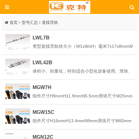
首页
型号汇总
直线导轨
LWL7B
类型直线导轨块大小（W1xWxH）毫米7x17x8mmW
1（毫米）7W（毫米）17高（mm）8自有的加工技
术为背景，通过对滑块以及滑轨进行严密的尺寸管
LWL42B
理，实现高互换性。使客户能够在需要的时候及时获
体积小、轻量化，特别适合小型化设备使用。滑块、
得所需部件。独创的小型化技术开发，使得产...
滑轨材质提供不锈钢及一般钢两种。不锈钢材质之线
性滑轨，包含滑块、滑轨及其它金属配件如钢珠、保
MGW7H
持器等，皆使用不锈钢材质，具备防锈的特性。採用
组件尺寸H9mmH11.9mmN5.5mm滑块尺寸W25mm
哥德型四点接触设计，可承受各方向负荷，具备刚性
B19mmB13mmC19mmL130.8mmL41mmGmmGn
强，精...
Φ1.2mmMxlM3x3mmH21.85mm导轨尺寸WR14mm
MGW15C
WB-mmHR5.2mmD6mmh3.2mmd3...
组件尺寸H16mmH13.4mmN9mm滑块尺寸W60mm
B45mmB17.5mmC20mmL138mmL54.8mmG5.2m
mGnM3mmMxlM4x4.2mmH23.2mm导轨尺寸WR42
MGN12C