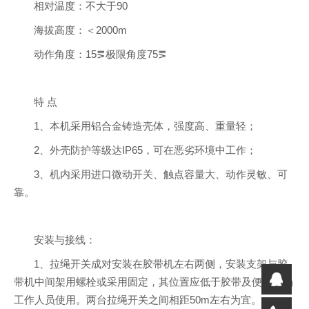
相对温度：不大于90
海拔高度：＜2000m
动作角度：15⪚极限角度75⪚
特 点
1、本机采用铝合金铸造壳体，强度高、重量轻；
2、外壳防护等级达IP65，可在恶劣环境中工作；
3、机内采用进口微动开关、触点容量大、动作灵敏、可
靠。
安装与接线：
1、拉绳开关成对安装在胶带机左右两侧，安装支架与胶
带机中间架用螺栓或采用固定，其位置应低于胶带及便于现场
工作人员使用。两台拉绳开关之间相距50m左右为宜。