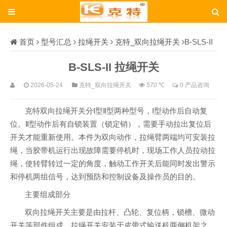
首页
型号汇总
拉绳开关
克特_双向拉绳开关
B-SLS-II
B-SLS-II 拉绳开关
2026-05-24
克特_双向拉绳开关
570
℃
0 产品咨询
克特双向拉绳开关分Ⅰ型Ⅱ型两种型号，Ⅰ型动作后自动复
位。Ⅱ型动作后有自锁装置（锁定销），需要手动拉出复位后
开关才能重新使用。本件为双向动作，拉绳臂两端均可安装拉
绳，当胶带机运行出现故障需要停机时，现场工作人员拉动拉
绳，使转臂转过一定的角度，触动工作开关后能同时发出警示
和停机两组信号，达到预防和控制设备及操作员的目的。
主要组成部分
双向拉绳开关主要是由拉杆、凸轮、复位柄，锁槽、微动
开关等部件组成。拉绳开关安装于皮带式输送机两侧机架之