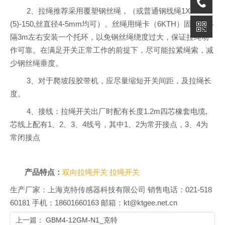
2、拉绳推荐采用覆塑钢丝绳，（或普通钢线绳1XW19-4
(5)-150,丝直径4-5mm均可）。丝绳用绳卡（6KTH）固定，每
隔3m左右安装一个托环，以免钢丝绳绕度过大，保证拉绳动
作可靠。在满足开关正常工作的前提下，尽可能拉紧绳索，减
少钢丝绳垂度。
3、对于爬坡段胶带机，应尽量缩短开关间距，及拉绳长
度。
4、接线：拉绳开关出厂时配有长度1.2m四芯橡套电缆,
芯线上配有1、2、3、4线号，其中1、2为常开接点，3、4为
常闭接点
产品特点：
双向拉绳开关
拉绳开关
生产厂家：上海克特传感器科技有限公司 销售电话：021-518
60181 手机：18601660163 邮箱：kt@ktgee.net.cn
上一篇：
GBM4-12GM-N1_克特