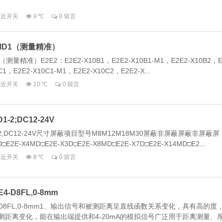
_接近开关
9
℃
0 留言
4MD1（测量精准）
测量精准）E2E2：E2E2-X10B1，E2E2-X10B1-M1，E2E2-X10B2，
C1，E2E2-X10C1-M1，E2E2-X10C2，E2E2-X...
_接近开关
10
℃
0 留言
-2;DC12-24V
-2;DC12-24V尺寸屏蔽项目型号M8M12M18M30屏蔽非屏蔽屏蔽非屏蔽屏
E-X4MD□E2E-X3D□E2E-X8MD□E2E-X7D□E2E-X14MD□E2...
_接近开关
8
℃
0 留言
D8FL,0-8mm
D8FL,0-8mm1、输出信号和被测距离呈直线函数关系变化，具有高的度
测距离变化，能在输出端提供和4-20mA的模拟信号广泛用于距离测量、