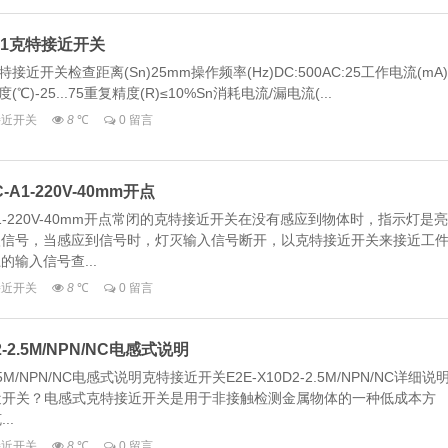
A71克特接近开关
克特接近开关检查距离(Sn)25mm操作频率(Hz)DC:500AC:25工作电流(mA)
度(℃)-25...75重复精度(R)≤10%Sn消耗电流/漏电流(...
_接近开关
8
℃
0 留言
A1-220V-40mm开点
-A1-220V-40mm开点常闭的克特接近开关在没有感应到物体时，指示灯是亮
入信号，当感应到信号时，灯灭输入信号断开，以克特接近开关来接近工
的输入信号查...
_接近开关
8
℃
0 留言
-2.5M/NPN/NC电感式说明
5M/NPN/NC电感式说明克特接近开关E2E-X10D2-2.5M/NPN/NC详细说
近开关？电感式克特接近开关是用于非接触检测金属物体的一种低成本方
..
_接近开关
8
℃
0 留言