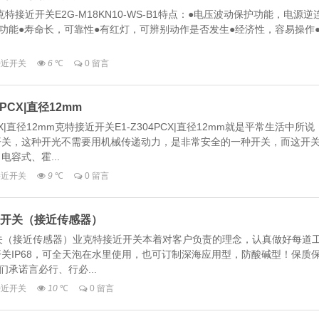
1金体克特接近开关E2G-M18KN10-WS-B1特点：●电压波动保护功能，电源逆
护功能●寿命长，可靠性●有红灯，可辨别动作是否发生●经济性，容易操作
_接近开关
6
℃
0 留言
PCX|直径12mm
CX|直径12mm克特接近开关E1-Z304PCX|直径12mm就是平常生活中所说
开关，这种开光不需要用机械传递动力，是非常安全的一种开关，而这开
容式、霍...
_接近开关
9
℃
0 留言
特接近开关（接近传感器）
接近开关（接近传感器）业克特接近开关本着对客户负责的理念，认真做好每道
关IP68，可全天泡在水里使用，也可订制深海应用型，防酸碱型！保质
们承诺言必行、行必...
_接近开关
10
℃
0 留言