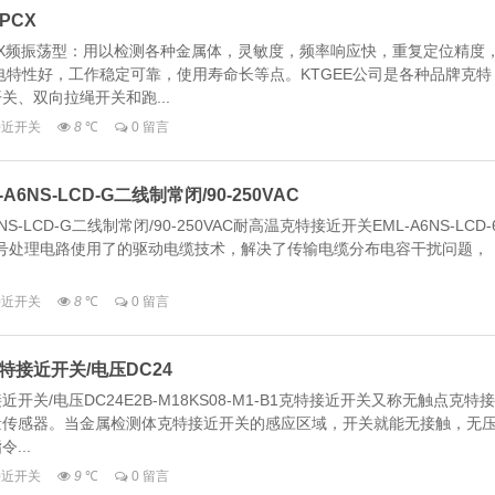
PCX
8PCX频振荡型：用以检测各种金属体，灵敏度，频率响应快，重复定位精度
电特性好，工作稳定可靠，使用寿命长等点。KTGEE公司是各种品牌克特
、双向拉绳开关和跑...
_接近开关
8
℃
0 留言
NS-LCD-G二线制常闭/90-250VAC
-LCD-G二线制常闭/90-250VAC耐高温克特接近开关EML-A6NS-LCD-
C的信号处理电路使用了的驱动电缆技术，解决了传输电缆分布电容干扰问题，
_接近开关
8
℃
0 留言
1克特接近开关/电压DC24
克特接近开关/电压DC24E2B-M18KS08-M1-B1克特接近开关又称无触点克特接
量传感器。当金属检测体克特接近开关的感应区域，开关就能无接触，无
...
_接近开关
9
℃
0 留言