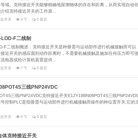
居等域。克特接近开关能够精确地探测物体的存在和距离，从而实现自动
介绍克特接近开关的工作原...
_接近开关
9
℃
0 留言
-LOD-F二线制
-LOD-F二线制概述：克特接近开关是种毋需与运动部件进行机械接触而可以
特接近开关的感应面到动作距离时，不需要机械接触及施加任何压力即可
流电器或给计算机装置提供...
_接近开关
7
℃
0 留言
8POT4S三线PNP24VDC
OT4S三线PNP24VDC克特接近开关E12Y18BN08POT4S三线PNP24VD
号控制PLC是指毋需与运动部件进行机械接触而操作的种位置开关,它的
_接近开关
6
℃
0 留言
B1 金体克特接近开关