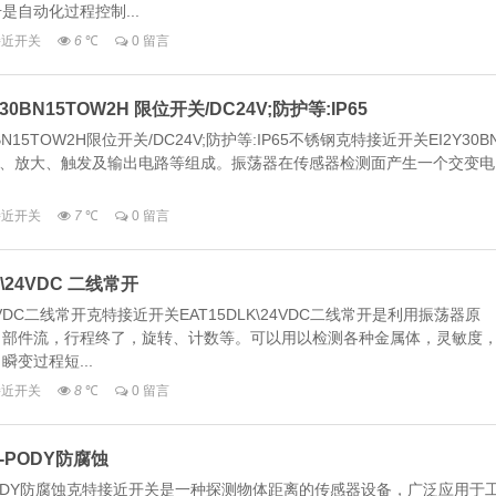
自动化过程控制...
_接近开关
6
℃
0 留言
BN15TOW2H 限位开关/DC24V;防护等:IP65
15TOW2H限位开关/DC24V;防护等:IP65不锈钢克特接近开关EI2Y30B
检波、放大、触发及输出电路等组成。振荡器在传感器检测面产生一个交变电
_接近开关
7
℃
0 留言
\24VDC 二线常开
4VDC二线常开克特接近开关EAT15DLK\24VDC二线常开是利用振荡器原
、部件流，行程终了，旋转、计数等。可以用以检测各种金属体，灵敏度
变过程短...
_接近开关
8
℃
0 留言
-PODY防腐蚀
-PODY防腐蚀克特接近开关是一种探测物体距离的传感器设备，广泛应用于