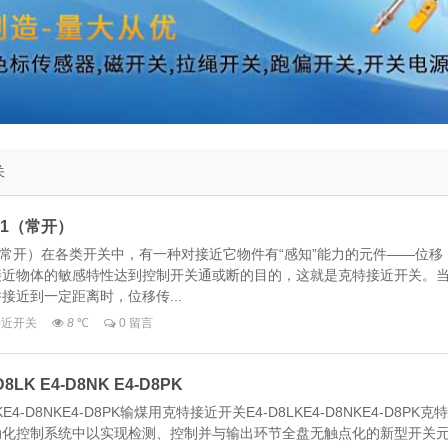
关
C1（常开）
C1（常开）在各类开关中，有一种对接近它物件有“感知”能力的元件——位移
接近物体的敏感特性达到控制开关通或断的目的，这就是克特接近开关。
接近到一定距离时，位移传...
_接近开关
8
℃
0 留言
K E4-D8NK E4-D8PK
4-D8NKE4-D8PK输煤用克特接近开关E4-D8LKE4-D8NKE4-D8PK克特
动化控制系统中以实现检测、控制并与输出环节全盘无触点化的新型开关