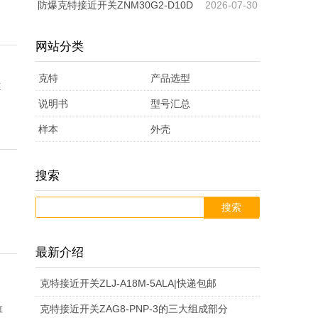
关大圆形
防爆克特接近开关ZNM30G2-D10D
2026-07-30
R，长距离 耐高温 二线常闭
网站分类
克特
产品选型
E
说明书
气动元件
型号含义
型号汇总
电感式接
电容式接
样本
接近开关
及说明
磁性开关
外壳
近开关
模拟量接
接近开关
近开关
磁性开关
光电开关
说明书
光电开关
接近开关
说明书
色标传感
近开关
磁开关
色标传感
电
圆
色标传感
光纤放大
红
交
搜索
说明书
接近传感
样品
器说明书
浮球开关
红外线光
器
光电传感
感
方
柱
耐
器
槽型光电
器
磁性开关
外
槽
流
微
器说明书
霍尔传感
说明书
旋转编码
电开关
拉绳开关
器
磁开关
式
形
电
光
形
高
管
电
开关
跑偏开关
磁接近开
线
型
激
光
磁
光
型
梳
克
气
器说明书
直线导轨
器使用说
说明书汇
开关电源
永磁门开
接
接
容
远
电
纠
小
磁
接
温
道
电
眼
制
背
克
固态继电
关
传感器
光
光
光
克
纤
克
感
感
电
光
棉
M1
特_
动
防
最新介绍
使用说明
明书
总
计数器
关
接近传感
近
近
式
距
克
眼
偏
包
型
开
近
接
液
感
克
袋
景
特
器
近接開關
电
电
光
特_
M1
传
特_
应
应
磁
磁
克
开
电
光
2_
光
磁
爆
磁
克
KT
书
克
器
位移传感
开
开
接
离
特_
M5
传
装
光
关_
开
近
位
式
特_
M8
机
抑
磁
限位开关
开
开
电
光
8_
感
数
开
开
感
磁
接
特_
圓
关
开
电
红
纤
性
磁
性
磁
特_
_传
方
克特接近开关ZLJ-A18M-5ALA|快递包邮
，
特_
器
凸轮控制
关
关
近
接
接
接
M1
感
机
电
触
圆
关
开
传
接
接
接
KT
电
制
开
KT
转速传感
关
关
开
电
红
器
显
关
关
应
感
无
近
传
管
耐
关
开
外
放
开
性
传
性
控
磁
感
型
永
克特接近开关ZAG8-PNP-3的三大组成部分
厚