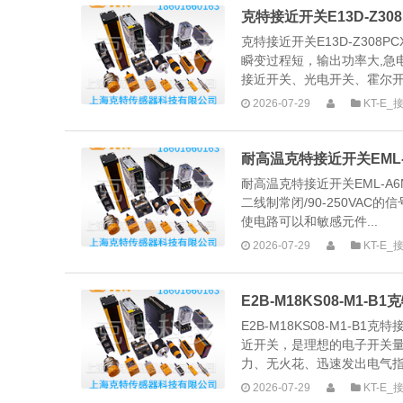
克特接近开关E13D-Z308
克特接近开关E13D-Z30
瞬变过程短，输出功率大,急
接近开关、光电开关、霍尔开关
2026-07-29
KT-E
耐高温克特接近开关EML-A6
耐高温克特接近开关EML-A6NS
二线制常闭/90-250VA
使电路可以和敏感元件...
2026-07-29
KT-E
E2B-M18KS08-M1-B
E2B-M18KS08-M1-B1
近开关，是理想的电子开关
力、无火花、迅速发出电气指令
2026-07-29
KT-E