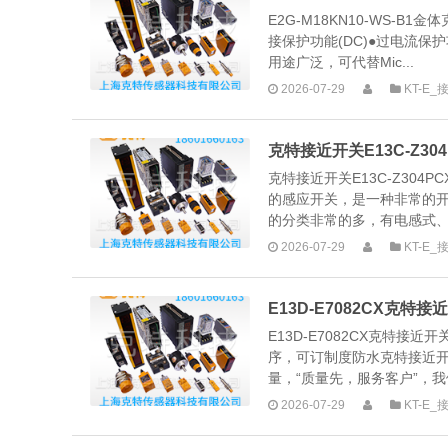
E2G-M18KN10-WS-B
接保护功能(DC)●过电流保
用途广泛，可代替Mic...
2026-07-29
KT-E
克特接近开关E13C-Z304
克特接近开关E13C-Z304P
的感应开关，是一种非常的
的分类非常的多，有电感式、电
2026-07-29
KT-E
E13D-E7082CX克
E13D-E7082CX克特
序，可订制度防水克特接近开
量，“质量先，服务客户”，我
2026-07-29
KT-E