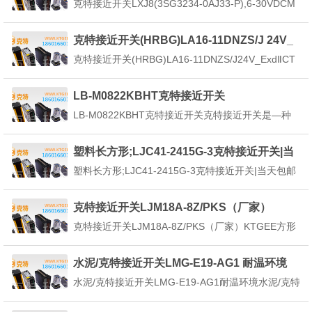
VDC M18
克特接近开关LXJ8(3SG3234-0AJ33-P),6-30VDCM
生涡流。这个涡流反作用于克特接近开关，使克...
18主要特性：采用专用IC提产品抗干扰性能内置电源
反接保护电路（内置浪涌保护电路，内置过流保护电
克特接近开关(HRBG)LA16-11DNZS/J 24V_
路）寿命长，可靠性，经济且操作简单通过红色LED
ExdⅡCT4
克特接近开关(HRBG)LA16-11DNZS/J24V_ExdⅡCT
灯可确认克特接近开关工...
4克特接近开关(HRBG)LA16-11DNZS/J24V_ExdⅡC
T4物料规格克特接近开关又称无触点克特接近开关，
LB-M0822KBHT克特接近开关
集成化克特接近开关是指毋需与运动部件进行机械
LB-M0822KBHT克特接近开关克特接近开关是—种
接...
无需与运动部件进行机械直接接触而可以操作的位置
开关，当物体克特接近开关的感应面到动作距离时，
塑料长方形;LJC41-2415G-3克特接近开关|当
不需要机械接触及施加任何压力即可使开关动作，从
天包邮
塑料长方形;LJC41-2415G-3克特接近开关|当天包邮
而驱动直流电器或给计算机(plc)装置提供控制指...
克特接近开关是一种位置开关,可以当做非接触式行程
开关使用，它的主要工作原理是利用电磁场的能量,非
克特接近开关LJM18A-8Z/PKS（厂家）
接触式地检测物体的存在与否或以微电子技术的应用
克特接近开关LJM18A-8Z/PKS（厂家）KTGEE方形
为核心,正出色而深刻地推动了各个工业领...
接近传感器M18近接传感器长距离检测塑料克特接近
开关电容感应器M30方形电容式接近传感器Q50光电
水泥/克特接近开关LMG-E19-AG1 耐温环境
传感器,方形光电开关金属圆柱光电开关,漫反射对射
水泥/克特接近开关LMG-E19-AG1耐温环境水泥/克特
型长距离光电开关,24V光电开关M...
接近开关LMG-E19-AG1耐温环境是代替限位开关等
接触式检测方式，以无需接触检测对象进行检测为目