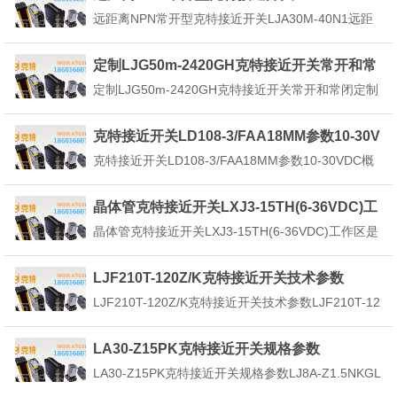
接近开关时，信号会自动变化，从而达到检测的目
1
远距离NPN常开型克特接近开关LJA30M-40N1远距
的。当金属检测...
离克特接近开关LJA30M-40N1技术参数：外壳材
质：不锈钢输出方式：NPN感应距离：40mm直径：
定制LJG50m-2420GH克特接近开关常开和常
30mm空载电流：≤10mA重复精度：0.1开关频率：1
闭
定制LJG50m-2420GH克特接近开关常开和常闭定制
00HZ加电延迟：40防护...
LJG50m-2420GH克特接近开关常开和常闭采用专用I
C提产品抗干扰性能内置电源反接保护电路（内置浪
克特接近开关LD108-3/FAA18MM参数10-30V
涌保护电路内置过流保护电路）寿命长，可靠性，经
DC
克特接近开关LD108-3/FAA18MM参数10-30VDC概
济且操作简单通过红色LED灯可确认...
述:克特接近开关又称无触点克特接近开关，是理想的
电子开关量传感器。当金属检测体克特接近开关的感
晶体管克特接近开关LXJ3-15TH(6-36VDC)工
应区域，开关就能无接触，无压力、无火花、迅速发
作区是什么
晶体管克特接近开关LXJ3-15TH(6-36VDC)工作区是
出电气指令，准确反应出运动机构的位置...
什么晶体管克特接近开关LXJ3-15TH(6-36VDC)让我
们起来迅速认识了解它吧！应用范围：晶体管克特接
LJF210T-120Z/K克特接近开关技术参数
近开关的作用是在接近金属体时就动作、它在机床及
LJF210T-120Z/K克特接近开关技术参数LJF210T-12
其它设备中作无接触、无压...
0Z/K克特接近开关技术参数具备短路保护电路、反连
接保护电路。适用范围：它广泛地应用于机床、冶
LA30-Z15PK克特接近开关规格参数
金、化工、轻纺和印刷等行业。在自动控制系统中可
LA30-Z15PK克特接近开关规格参数LJ8A-Z1.5NKGL
作为限位、计数、定位控制和自动保...
J8-Z2NKGLJ8A-Z1.5NBGLJ8-Z2NBG－－-－－-LJ