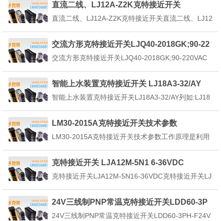
直流二线、LJ12A-Z2K克特接近开关
的的传感器的总称。能检测对象的移动信息和存在信
直流二线、LJ12A-Z2K克特接近开关直流二线、LJ12
息转换为电气信号。在换为电气信号...
A-Z2K克特接近开关适应能力强、灵敏度当金属检测
体克特接近开关的感应区域，开关就能无接触，无压
交流方形克特接近开关LJQ40-2018GK;90-22
力、无火花、迅速发出电气指令，准确反应出运动机
0VAC
交流方形克特接近开关LJQ40-2018GK;90-220VAC
构的位置和行程，即使用于般的行程控制，其...
交流方形克特接近开关LJQ40-2018GK;90-220VAC
采用无接点输出方式，因此寿命延长（磁力式除外）
智能上水装置克特接近开关 LJ18A3-32/AY
采用半导体输出，对接点的寿命无影响。是一种具有
智能上水装置克特接近开关LJ18A3-32/AY列如:LJ18
机械运动部件不直接接...
A3-8-Z/BXLJ为编号118为编号2A3为编号38为编号4
Z为编号5B为编号6X为7(具体型号请核对下面表格),
LM30-2015A克特接近开关技术参数
编号N.o构成Composition代码及含义Code...
LM30-2015A克特接近开关技术参数工作原理是利用
振荡器原理，检测物体的有无、通过、部件流，行程
终了，旋转、计数等。整体式，由检测部分和控制部
克特接近开关 LJA12M-5N1 6-36VDC
分组成，无运动部件。非接触检测，避免了对传感器
克特接近开关LJA12M-5N16-36VDC克特接近开关LJ
自身和目标物的损坏。无触点输出，操作寿命长。即
A12M-5N16-36VDC是一种具有机械运动部件不直接
使...
接触，能对位置的开关操作，当物体接近感应开关表
24V三线制PNP常温克特接近开关LDD60-3P
面一定的距离，不需要机械接触，也不需要任何压力
H-F
24V三线制PNP常温克特接近开关LDD60-3PH-F24V
就能使开关动作，从而...