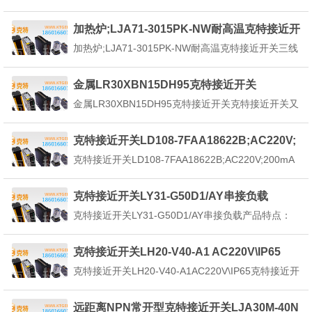
三线制PNP常温克特接近开关LDD60-3PH-F是一种
用于工业自动化控制系统中以实现检测、控制并与输
加热炉;LJA71-3015PK-NW耐高温克特接近开
出环节全盘无触点化的新型开关元件。利用金属进行
关
加热炉;LJA71-3015PK-NW耐高温克特接近开关三线
检测，当开关接近到某一金属物体...
制LJA71-3015PK-NW耐高温克特接近开关用于高温
恶劣环境下检测，定位，计数等。耐高温克特接近开
金属LR30XBN15DH95克特接近开关
关可长期在高温-25－－+150℃环境稳定运行，现已
金属LR30XBN15DH95克特接近开关克特接近开关又
广泛用于，钢铁、冶金、铸...
称无触点克特接近开关，是理想的电子开关量传感
器。当金属检测体克特接近开关的感应区域，开关就
克特接近开关LD108-7FAA18622B;AC220V;
能无接触，无压力、无火花、迅速发出电气指令，准
200mA高频率抗磁耐温
克特接近开关LD108-7FAA18622B;AC220V;200mA
确反应出运动机构的位置和行程，即使用于般的行程
高频率抗磁耐温克特接近开关LD108-7FAA18622B;A
控...
C220V;200mA高频率抗磁耐温采用AC220V供电，工
克特接近开关LY31-G50D1/AY串接负载
作电流200mA，具有高频响应和的抗电磁干扰能力...
克特接近开关LY31-G50D1/AY串接负载产品特点：
1、响应频率高2、重复定位精度高3、输出波形纯
净、性能稳定4、带工作状态指示5、稳定、可以在油
克特接近开关LH20-V40-A1 AC220V\IP65
污、粉尘、振动和温差大的恶劣环境中可靠工作6、
克特接近开关LH20-V40-A1AC220V\IP65克特接近开
可以设置多重保护功能：反向性保护，浪涌...
关LH20-V40-A1AC220V\IP65是用于非接触检测金属
物体的一种低成本方式，当金属物体移向或移出克特
远距离NPN常开型克特接近开关LJA30M-40N