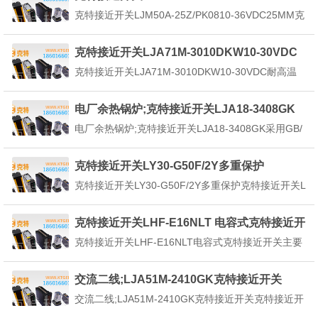
检测体克特接近开关的感应区域，开关就能无接触，
25MM
克特接近开关LJM50A-25Z/PK0810-36VDC25MM克
无压力、无火花、迅速发出电...
特接近开关LJM50A-25Z/PK0810-36VDC25MM产品
概述:电感式克特接近开关属于一种有开关量输出的位
克特接近开关LJA71M-3010DKW10-30VDC
置传感器，它由LC高频振荡器和放大处理电路组
耐高温
克特接近开关LJA71M-3010DKW10-30VDC耐高温
成，...
克特接近开关二种安b方法的差别：般克特接近开关
有二种安b方法：平齐安b和非平齐安b。平齐安b：克
电厂余热锅炉;克特接近开关LJA18-3408GK
特接近开关头顶部能够和金属材料安b支撑架相平安
电厂余热锅炉;克特接近开关LJA18-3408GK采用GB/
b。非平齐安b：克特接近开关头顶部...
T14048.6-2016，是一种用于工业自动化控制系统中
以实现检测、控制并与输出环节全盘无触点化的新型
克特接近开关LY30-G50F/2Y多重保护
开关元件。当开关接近某一物体时即发出感应信号。
克特接近开关LY30-G50F/2Y多重保护克特接近开关L
当金属目标接近这一磁场，并达...
Y30-G50F/2Y多重保护反向性保护，浪涌电压保护和
过热保护等它能感知一切与磁有关的物理量，又能输
克特接近开关LHF-E16NLT 电容式克特接近开
出相关的电控信息，具有无触点、无磨损、无火花、
关
克特接近开关LHF-E16NLT电容式克特接近开关主要
低功耗、寿命长、灵敏度高、工作频率...
特性采用专用IC提产品抗干扰性能内置电源反接保护
电路（内置浪涌保护电路，内置过流保护电路）寿命
交流二线;LJA51M-2410GK克特接近开关
长，可靠性，经济且操作简单通过红色LED灯可确认
交流二线;LJA51M-2410GK克特接近开关克特接近开
克特接近开关工作状态IP67防护等级（IE...
关LJA51M-2410GK产品性能和特点1、能检测各种