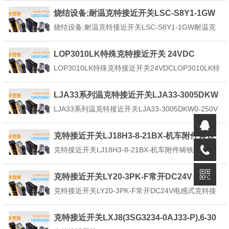
金属物体，铜，铁2、具有浪涌保护功能3、外壳材
烧结设备;耐温克特接近开关LSC-S8Y1-1GW
料：不锈钢4、防护等级IP675、使用芯片制造6、M3
烧结设备;耐温克特接近开关LSC-S8Y1-1GW耐温克
0精准小巧耐用，快速7、检...
特接近开关能在在温、湿、腐蚀、粉尘等恶劣环境下
的应用难题，实现燃烧过程二维温度场及多组分气体
LOP3010LK特殊克特接近开关 24VDC
浓度的非接触在线测量，为燃烧机理研究及过程智能
LOP3010LK特殊克特接近开关24VDCLOP3010LK特
控制提供有效的依据。典型应用水泥：回转窑窑头/...
殊克特接近开关它即有行程开关、微动开关的特性，
同时具有传感性能，且动作可靠，性能稳定，频率响
LJA33系列温克特接近开关LJA33-3005DKW
应快，应用寿命长，抗干扰能力强等、并具有防水、
0-250V
LJA33系列温克特接近开关LJA33-3005DKW0-250V
防震、耐腐蚀等特点。性能特点主要特性...
克特接近开关LJA33-3005DKWAC/DC0-250V由三大
部分组成：振荡器、开关电路及放大输出电路。振荡
克特接近开关LJ18H3-8-21BX-机车附件铸铁
器产生一个交变磁场。当金属目标接近这一磁场，并
传感器
克特接近开关LJ18H3-8-21BX-机车附件铸铁传感器
达到感应距离...
克特接近开关LJ18H3-8-21BX-机车附件铸铁传感器
是种开关型传感器（即无无触点开关），它既有行程
克特接近开关LY20-3PK-F常开DC24V
开关、微动开关的特性，同时具有传感性能，且动作
克特接近开关LY20-3PK-F常开DC24V电感式克特接
可靠，性能稳定，频率响应快，应用...
近开关属于一种有开关量输出的位置传感器，它由LC
高频振荡器和放大处理电路组成，利用金属物体在接
克特接近开关LXJ8(3SG3234-0AJ33-P),6-30
近这个能产生电磁场的振荡感应头时，使物体内部产