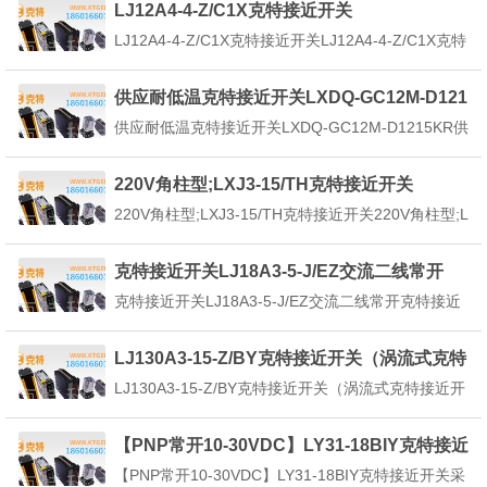
LJ12A4-4-Z/C1X克特接近开关
实现检测、控制并与输出环节全盘无触点化的新型开
LJ12A4-4-Z/C1X克特接近开关LJ12A4-4-Z/C1X克特
关元件。当开关接...
接近开关非齐平安装：克特接近开关头部不能和金属
安装支架相平安装。产品简介LJ12A4-4-Z/C1X克特
供应耐低温克特接近开关LXDQ-GC12M-D121
接近开关由三大部分组成：振荡器、开关电路及放大
5KR
供应耐低温克特接近开关LXDQ-GC12M-D1215KR供
输出电路。振荡器产...
应耐低温克特接近开关LXDQ-GC12M-D1215KR能做
低温至在温-40℃~230℃环境中稳定进行，具有可靠
220V角柱型;LXJ3-15/TH克特接近开关
性、短路、极性反接保护因此广泛应用于钢铁、冶
220V角柱型;LXJ3-15/TH克特接近开关220V角柱型;L
金、玻璃以及化纤厂输送管...
XJ3-15/TH克特接近开关售后服务好，型号齐全，品
质过硬，采用GB/T14048.10-2016，是一种用于工业
克特接近开关LJ18A3-5-J/EZ交流二线常开
自动化控制系统中以实现检测、控制并与输出环节全
克特接近开关LJ18A3-5-J/EZ交流二线常开克特接近
盘无触点化...
开关LJ18A3-5-J/EZ【产品名称】：克特接近开关
【规格型号】：LJ18A3-5-J/EZ【外型尺寸】：圆柱
LJ130A3-15-Z/BY克特接近开关（涡流式克特
直径18mm（毫米）【检出方式】：电感式（埋入式
接近开关）
LJ130A3-15-Z/BY克特接近开关（涡流式克特接近开
屏蔽式）【检测距离...
关）克特接近开关LJ130A3-15-Z/BY接近传感器的主
要功能检验距离检测电梯、升降设备的停止、起动、
【PNP常开10-30VDC】LY31-18BIY克特接近
通过位置；检测车辆的位置，防止两物体相撞检测；
开关
【PNP常开10-30VDC】LY31-18BIY克特接近开关采
检测工作机械的设定位置，移动...