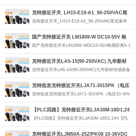
用专用的航空耐热隔热材料确保热传导率在可控范
围。长期的低温环境下，对电子器件的温度特性要求
克特接近开关_LH15-E19-A1_90-250VAC尾
也非常。在北方寒冷的季节（或低温工作环境），极
泥备件
克特接近开关_LH15-E19-A1_90-250VAC尾泥备件
度低温会导致产品无法工作。这不仅仅涉及到...
克特接近开关的主要功能:检验距离检测电梯、升降设
备的停止、起动、通过位置；检测车辆的位置，防止
国产克特接近开关 LM1808-W DC10-55V 检
两物体相撞检测；检测工作机械的设定位置，移动机
测距离5-150mm
国产克特接近开关LM1808-WDC10-55V检测距离5-1
器或部件的限位置；检测回转体的停止位...
50mm在一般的工业场所，通常都选用涡流式克特接
近开关和电容式克特接近开关。因为这两种克特接近
克特接近开关LA5-15(90-250VAC) 九华新材
开关对环境的要求条件较低。克特接近开关型号不
传感器备件
克特接近开关LA5-15(90-250VAC)九华新材传感器备
同，感应距离不同，如一般轴径8mm...
件产品特点1、放大电路一体式设计,2、内部元件全
部采用进口件,3、高可在150℃的恶劣环境中应用,
克特批发克特接近开关LJA71-3015PK（电压
4、使用寿命长、高可靠性,5、浪涌,过载,逆极性保护
10-30VDC）
克特批发克特接近开关LJA71-3015PK（电压10-30V
功能,6、防水等级:IP6...
DC）批发克特接近开关LJA71-3015PK（电压10-30
VDC）是种直流三线克特接近开关由三大部分组成：
【PLC回路】克特接近开关LJA30M-18D1;24
振荡器、开关电路及放大输出电路。振荡器产生一个
V
【PLC回路】克特接近开关LJA30M-18D1;24V【PL
交变磁场。当金属目标接...
C回路】克特接近开关LJA30M-18D1;24V又称无触点
克特接近开关，是理想的电子开关量传感器。当金属
克特接近开关LJM50A-25Z/PK08 10-36VDC