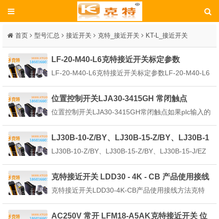
首页
型号汇总
接近开关
克特_接近开关
KT-L_接近开关
LF-20-M40-L6克特接近开关标定参数
LF-20-M40-L6克特接近开关标定参数LF-20-M40-L6
克特接近开关标定参数10/30VDC/200MA是种频振荡
型，可以用以检测各种金属体，灵敏度，频率响应
位置控制开关LJA30-3415GH 常闭触点
快，重复定位精度，瞬变过程短，输出功率大,急电特
位置控制开关LJA30-3415GH常闭触点如果plc输入的
性好，工作稳定可靠，使...
com接电源负极，就选npn的，如果plc输入的com端
接电源的正极，就选pnp的。PNP与NPN型传感器其
LJ30B-10-Z/BY、LJ30B-15-Z/BY、LJ30B-1
实就是利用三极管的饱和和截止，输出两种状态，属
5-J/EZ克特接近开关
LJ30B-10-Z/BY、LJ30B-15-Z/BY、LJ30B-15-J/EZ
于开关型传感器。但输出信...
克特接近开关LJ30B-10-Z/BY、LJ30B-15-Z/BY、LJ
30B-15-J/EZ克特接近开关系列LJ30B-10-Z/AX、LJ3
克特接近开关 LDD30 - 4K - CB 产品使用接线
0B-10-Z...
方法
克特接近开关LDD30-4K-CB产品使用接线方法克特
接近开关LDD30-4K-CB产品使用接线方法：克特接
近开关LDD30-4K-CB是一种晶体管无触点行程开
AC250V 常开 LFM18-A5AK克特接近开关 位