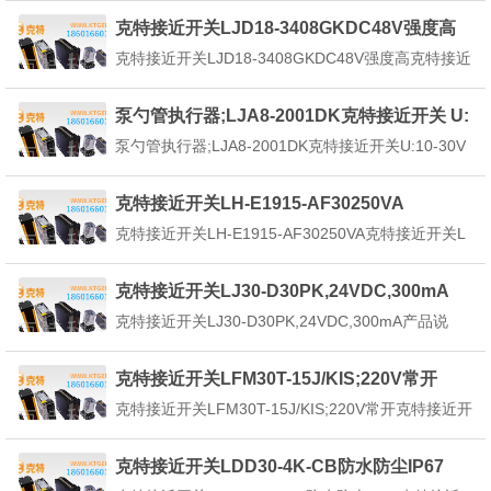
方式精Q地探测金属物体的大多数应用，电感式接近
克特接近开关LJD18-3408GKDC48V强度高
传感器是优选产品。作为传感器域的先驱和市场D
克特接近开关LJD18-3408GKDC48V强度高克特接近
者，KTGEE克特为客户提供创新的、高质量的电感...
开关LJD18-3408GKDC48V强度高又称无触点克特接
近开关，是理想的电子开关量传感器。当金属检测体
泵勺管执行器;LJA8-2001DK克特接近开关 U:
克特接近开关的感应区域，开关就能无接触，无压
10-30VDC
泵勺管执行器;LJA8-2001DK克特接近开关U:10-30V
力、无火花、迅速发出电气指令，...
DC由三大部分组成：振荡器、开关电路及放大输出
电路。振荡器产生一个交变磁场。当金属目标接近这
克特接近开关LH-E1915-AF30250VA
一磁场，并达到感应距离时，在金属目标内产生涡
克特接近开关LH-E1915-AF30250VA克特接近开关L
流，从而导致振荡衰减，以至停振。振荡器...
H-E1915-AF30250VA是利用振荡器原理，检测物体
的有无、通过、部件流，行程终了，旋转、计数等。
克特接近开关LJ30-D30PK,24VDC,300mA
整体式，由检测部分和控制部分组成，无运动部件。
克特接近开关LJ30-D30PK,24VDC,300mA产品说
非接触检测，避免了对传感器...
明：■不锈钢外壳材质■高开关频率■可选的安装方式■
加长的外形尺寸电压：直流10-30V、交流24-240V电
克特接近开关LFM30T-15J/KIS;220V常开
压可选输出：NPN、PNP、NPN+PNPNPN按近开关
克特接近开关LFM30T-15J/KIS;220V常开克特接近开
状态分...
关LFM30T-15J/KIS;220V常开是一种用于工业自动化
控制系统中以实现检测、控制并与输出环节全盘无触
克特接近开关LDD30-4K-CB防水防尘IP67
点化的新型开关元件。当开关接近某一物体时即发出