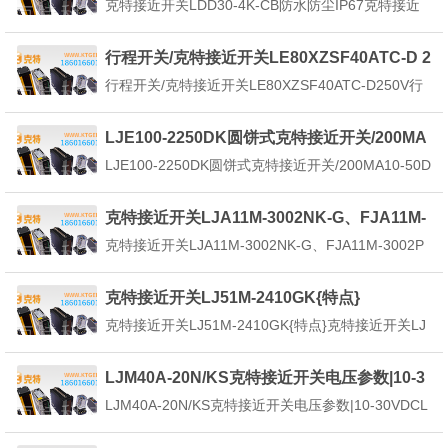
克特接近开关LDD30-4K-CB防水防尘IP67克特接近
感应信号。当金属目标...
开关LDD30-4K-CB是种晶体管无触点行程开关，当
物体到了预定的工作位置，进入克特接近开关的检测
行程开关/克特接近开关LE80XZSF40ATC-D 2
距离时(克特接近开关的感应面和动作距离时)，开关
50V
行程开关/克特接近开关LE80XZSF40ATC-D250V行
就能无接触、无压力、无火花、迅速发...
程开关/克特接近开关LE80XZSF40ATC-D属于一种
有开关量输出的位置传感器，它由LC高频振荡器和放
LJE100-2250DK圆饼式克特接近开关/200MA
大处理电路组成，利用金属物体在接近这个能产生电
10-50DVC
LJE100-2250DK圆饼式克特接近开关/200MA10-50D
磁场的振荡感应头时，使物...
VCLJE100-2250DK圆饼式克特接近开关/200MA10-
50DVC是种大圆盘大直径的远距离克特接近开关，可
克特接近开关LJA11M-3002NK-G、FJA11M-
以以实现非接触式检测、控制并输出开关量信号来控
3002PKJ
克特接近开关LJA11M-3002NK-G、FJA11M-3002P
制设备的新...
KJ克特接近开关LJA11M-3002NK-G、FJA11M-3002
PKJ由高频振荡、检波、放大、触发及输出电路等组
克特接近开关LJ51M-2410GK{特点}
成。振荡器在传感器检测面产生一个交变电磁场，当
克特接近开关LJ51M-2410GK{特点}克特接近开关LJ
金属物体...
51M-2410GK基本参数【规格型号】：LJ51M-2410
GK【外型尺寸】：18-30mm（毫米）【检出方
LJM40A-20N/KS克特接近开关电压参数|10-3
式】：电感式【检测距离】：10mm（毫米）【工作
0VDC
LJM40A-20N/KS克特接近开关电压参数|10-30VDCL
电压】：AC220V...
JM40A-20N/KS克特接近开关电压参数|10-30VDC感
应距离为20mm是一种用于工业自动化控制系统中以