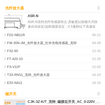
光纤放大器
A5R-N
A5R-N克特光纤传感器特点:灵敏度以按键方式快
速自动设定/远程感度设定；0.5毫秒以下高速应
答，外部同步输入，相互干扰...
FD2-NB11R
05-21
FW-30N-JM_光纤放大器_红外光电传感器_克特
04-28
FS2-60
12-31
FT-420-10
12-25
FS-V11P
12-02
T3X-RNS1_克特_光纤放大器
10-23
E3X-NA11
10-15
磁开关
CJK-3Z-K/T_克特_磁接近开关_AC_0-220V_DC_0-400V