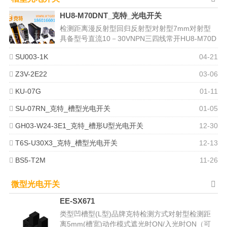
HU8-M70DNT_克特_光电开关
检测距离漫反射型回归反射型对射型7mm对射型
具备型号直流10－30VNPN三四线常开HU8-M70D
NK常闭HU8-M7...
SU003-1K
04-21
Z3V-2E22
03-06
KU-07G
01-11
SU-07RN_克特_槽型光电开关
01-05
GH03-W24-3E1_克特_槽形U型光电开关
12-30
T6S-U30X3_克特_槽型光电开关
12-13
BS5-T2M
11-26
微型光电开关
EE-SX671
类型凹槽型(L型)品牌克特检测方式对射型检测距
离5mm(槽宽)动作模式遮光时ON/入光时ON（可