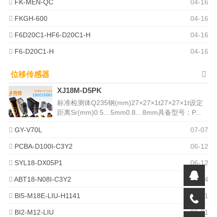
FK-MEN-QC
04-16
FKGH-600
04-16
F6D20C1-HF6-D20C1-H
04-16
F6-D20C1-H
04-16
位移传感器
XJ18M-D5PK
标准检测体Q235钢(mm)27×27×1t27×27×1t设定
距离Sr(mm)0.5…5mm0.8…8mm具备型号：P...
GY-V70L
07-07
PCBA-D100I-C3Y2
06-12
SYL18-DX05P1
06-12
ABT18-N08I-C3Y2
06-04
BI5-M18E-LIU-H1141
06-01
BI2-M12-LIU
06-01