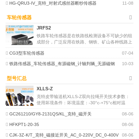
HG-QRU3-IV_克特_对射式感丝器断纱传感器
11-08
车轮传感器
JRFS2
铁路车轮传感器是在铁路线检测设备不可缺少的组
成部分，广泛应用在铁路、钢铁、矿山各种线路上
检测车辆的自动化系统中。诸如平交...
CG3型车轮传感器
07-04
铁路传感器_车轮传感器_有源磁钢_计轴判辆_无源磁钢
10-03
型号汇总
XLLS-Z
克特皮带输送机XLLS-Z双向拉绳开关技术参数：
使用坏境条件：坏境温度：-30°c-+75°c相对温
度：不大于85％动作...
GC261210/GY8-2131QS/KL_克特_磁开关
08-06
HFKPT1-20-35
08-06
CJK-3Z-K/T_克特_磁接近开关_AC_0-220V_DC_0-400V
08-06