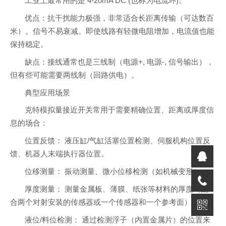
工业上最常用的是 4-20mA DC (也称为电流环)。
优点：抗干扰能力极强，非常适合长距离传输（可达数百
米）。信号不易衰减。即使线路有轻微电阻增加，电流值也能
保持稳定。
缺点：接线通常也是三线制（电源+, 电源-, 信号输出），
但有些可能需要两线制（回路供电）。
典型应用场景
克特模拟量接近开关常用于需要精确位置、距离或厚度信
息的场合：
位置反馈： 液压缸/气缸活塞位置检测、伺服机构位置反
馈、机器人末端执行器位置。
位移测量： 振动测量、微小位移检测（如机械变形）。
厚度测量： 测量金属板、薄膜、纸张等材料的厚度（配
合两个对射安装的传感器或一个传感器和一个参考面）。
液位/料位检测： 通过检测浮子（内置金属片）的位置来