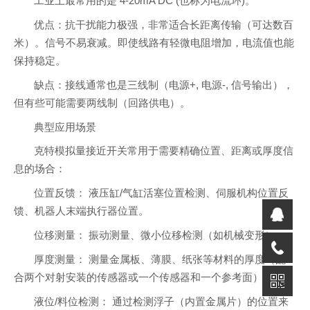
工业上最常用的是 4-20mA DC (也称为电流环)。
优点：抗干扰能力极强，非常适合长距离传输（可达数百
米）。信号不易衰减。即使线路有轻微电阻增加，电流值也能
保持稳定。
缺点：接线通常也是三线制（电源+, 电源-, 信号输出），
但有些可能需要两线制（回路供电）。
典型应用场景
克特模拟量接近开关常用于需要精确位置、距离或厚度信
息的场合：
位置反馈： 液压缸/气缸活塞位置检测、伺服机构位置反
馈、机器人末端执行器位置。
位移测量： 振动测量、微小位移检测（如机械变形）。
厚度测量： 测量金属板、薄膜、纸张等材料的厚度（配
合两个对射安装的传感器或一个传感器和一个参考面）。
液位/料位检测： 通过检测浮子（内置金属片）的位置来