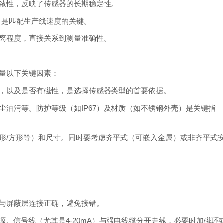
致性，反映了传感器的长期稳定性。
，是匹配生产线速度的关键。
离程度，直接关系到测量准确性。
量以下关键因素：
，以及是否有磁性，是选择传感器类型的首要依据。
尘油污等。防护等级（如IP67）及材质（如不锈钢外壳）是关键指
形/方形等）和尺寸。同时要考虑齐平式（可嵌入金属）或非齐平式
与屏蔽层连接正确，避免接错。
源。信号线（尤其是4-20mA）与强电线缆分开走线，必要时加磁环