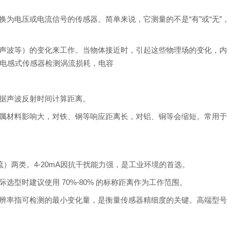
为电压或电流信号的传感器。简单来说，它测量的不是“有”或“无”
声波等）的变化来工作。当物体接近时，引起这些物理场的变化，
电感式传感器检测涡流损耗，电容
据声波反射时间计算距离。
属材料影响大，对铁、钢等响应距离长，对铝、铜等会缩短。常用
（电流）两类。4-20mA因抗干扰能力强，是工业环境的首选。
型时建议使用 70%-80% 的标称距离作为工作范围。
辨率指可检测的最小变化量，是衡量传感器精细度的关键。高端型