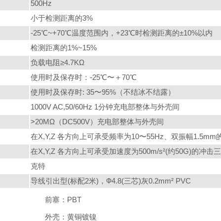
500Hz
小于检测距离的3%
-25℃~+70℃温度范围内，+23℃时检测距离的±10%以内
检测距离的1%~15%
负载电阻≥4.7KΩ
使用时及保存时：-25℃〜＋70℃
使用时及保存时: 35〜95%（不结冰不结露）
1000V AC,50/60Hz 1分钟充电部整体与外壳间
>20MΩ（DC500V）充电部整体与外壳间
在X,Y,Z 各方向上可承受频率为10〜55Hz、双振幅1.5m
在X,Y,Z 各方向上可承受加速度为500m/s²(约50G)的冲击
克特
导线引出型(标配2米)，Ф4.8(三芯)灰0.2mm² PVC
前塞：PBT
外壳：黄铜镀镍