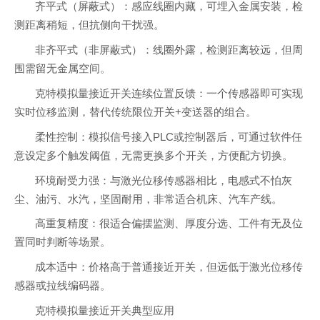
齐平式（屏蔽式）：感应线圈内藏，可埋入金属安装，检
测距离稍短，但抗侧向干扰强。
非齐平式（非屏蔽式）：线圈外露，检测距离较远，但周
围需留无金属空间。
克特模拟量接近开关连续位置反馈：一个传感器即可实现
实时位移监测，替代传统限位开关+变送器的组合。
柔性控制：模拟信号接入PLC或控制器后，可通过软件任
意设定多个触发阈值，无需更换多个开关，方便配方切换。
环境耐受力强：与激光位移传感器相比，电感式不怕灰
尘、油污、水汽，坚固耐用，非常适合机床、汽车产线。
高重复精度：很适合偏摆监测、厚度分选、工件有无及位
置同时判断等场景。
成本适中：价格高于普通接近开关，但远低于激光位移传
感器或拉线编码器。
克特模拟量接近开关典型应用