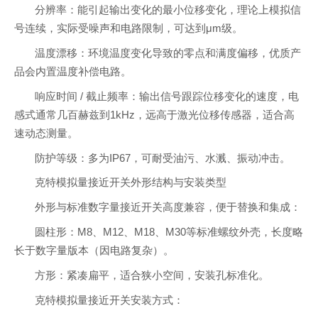
分辨率：能引起输出变化的最小位移变化，理论上模拟信
号连续，实际受噪声和电路限制，可达到μm级。
温度漂移：环境温度变化导致的零点和满度偏移，优质产
品会内置温度补偿电路。
响应时间 / 截止频率：输出信号跟踪位移变化的速度，电
感式通常几百赫兹到1kHz，远高于激光位移传感器，适合高
速动态测量。
防护等级：多为IP67，可耐受油污、水溅、振动冲击。
克特模拟量接近开关外形结构与安装类型
外形与标准数字量接近开关高度兼容，便于替换和集成：
圆柱形：M8、M12、M18、M30等标准螺纹外壳，长度略
长于数字量版本（因电路复杂）。
方形：紧凑扁平，适合狭小空间，安装孔标准化。
克特模拟量接近开关安装方式：