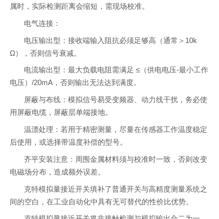
属时，实际检测距离会缩短，需现场校准。
电气连接：
电压输出型：接收端输入阻抗必须足够高（通常＞10k
Ω），否则信号衰减。
电流输出型：最大负载电阻需满足 ≤（供电电压-最小工作
电压）/20mA，否则输出无法达到满度。
屏蔽与布线：模拟信号易受变频器、动力线干扰，务必使
用屏蔽电缆，屏蔽层单端接地。
温漂处理：若用于精密测量，尽量在传感器工作温度稳定
后使用，或选择带温度补偿的型号。
齐平安装注意：周围金属材料须与校准时一致，否则改变
电磁场分布，造成额外误差。
克特模拟量接近开关填补了普通开关与高精度测量系统之
间的空白，在工业自动化中具有无可替代的性价比优势。
克特模拟量接近开关将非接触检测与模拟输出合二为一，