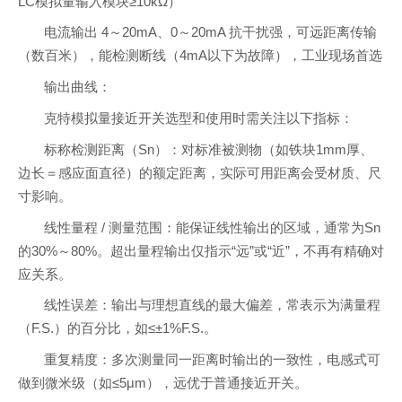
LC模拟量输入模块≥10kΩ）
电流输出 4～20mA、0～20mA 抗干扰强，可远距离传输
（数百米），能检测断线（4mA以下为故障），工业现场首选
输出曲线：
克特模拟量接近开关选型和使用时需关注以下指标：
标称检测距离（Sn）：对标准被测物（如铁块1mm厚、
边长＝感应面直径）的额定距离，实际可用距离会受材质、尺
寸影响。
线性量程 / 测量范围：能保证线性输出的区域，通常为Sn
的30%～80%。超出量程输出仅指示“远”或“近”，不再有精确对
应关系。
线性误差：输出与理想直线的最大偏差，常表示为满量程
（F.S.）的百分比，如≤±1%F.S.。
重复精度：多次测量同一距离时输出的一致性，电感式可
做到微米级（如≤5μm），远优于普通接近开关。