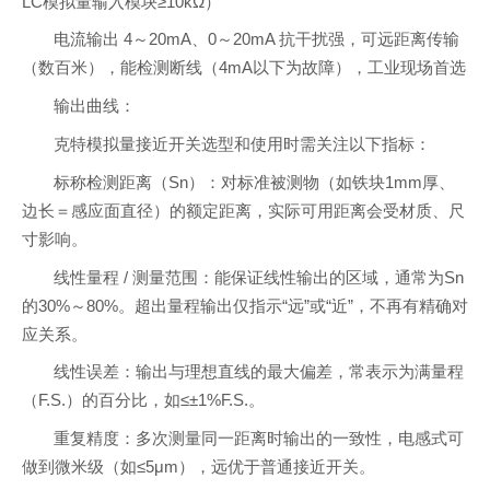
LC模拟量输入模块≥10kΩ）
电流输出 4～20mA、0～20mA 抗干扰强，可远距离传输
（数百米），能检测断线（4mA以下为故障），工业现场首选
输出曲线：
克特模拟量接近开关选型和使用时需关注以下指标：
标称检测距离（Sn）：对标准被测物（如铁块1mm厚、
边长＝感应面直径）的额定距离，实际可用距离会受材质、尺
寸影响。
线性量程 / 测量范围：能保证线性输出的区域，通常为Sn
的30%～80%。超出量程输出仅指示“远”或“近”，不再有精确对
应关系。
线性误差：输出与理想直线的最大偏差，常表示为满量程
（F.S.）的百分比，如≤±1%F.S.。
重复精度：多次测量同一距离时输出的一致性，电感式可
做到微米级（如≤5μm），远优于普通接近开关。