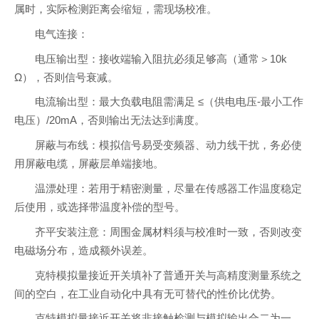
属时，实际检测距离会缩短，需现场校准。
电气连接：
电压输出型：接收端输入阻抗必须足够高（通常＞10k
Ω），否则信号衰减。
电流输出型：最大负载电阻需满足 ≤（供电电压-最小工作
电压）/20mA，否则输出无法达到满度。
屏蔽与布线：模拟信号易受变频器、动力线干扰，务必使
用屏蔽电缆，屏蔽层单端接地。
温漂处理：若用于精密测量，尽量在传感器工作温度稳定
后使用，或选择带温度补偿的型号。
齐平安装注意：周围金属材料须与校准时一致，否则改变
电磁场分布，造成额外误差。
克特模拟量接近开关填补了普通开关与高精度测量系统之
间的空白，在工业自动化中具有无可替代的性价比优势。
克特模拟量接近开关将非接触检测与模拟输出合二为一，