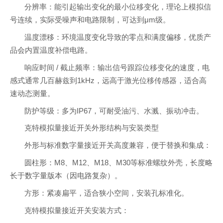
分辨率：能引起输出变化的最小位移变化，理论上模拟信
号连续，实际受噪声和电路限制，可达到μm级。
温度漂移：环境温度变化导致的零点和满度偏移，优质产
品会内置温度补偿电路。
响应时间 / 截止频率：输出信号跟踪位移变化的速度，电
感式通常几百赫兹到1kHz，远高于激光位移传感器，适合高
速动态测量。
防护等级：多为IP67，可耐受油污、水溅、振动冲击。
克特模拟量接近开关外形结构与安装类型
外形与标准数字量接近开关高度兼容，便于替换和集成：
圆柱形：M8、M12、M18、M30等标准螺纹外壳，长度略
长于数字量版本（因电路复杂）。
方形：紧凑扁平，适合狭小空间，安装孔标准化。
克特模拟量接近开关安装方式：