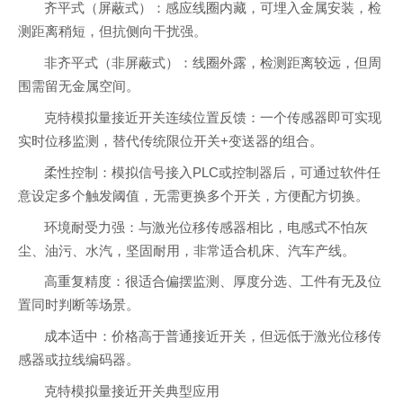
齐平式（屏蔽式）：感应线圈内藏，可埋入金属安装，检
测距离稍短，但抗侧向干扰强。
非齐平式（非屏蔽式）：线圈外露，检测距离较远，但周
围需留无金属空间。
克特模拟量接近开关连续位置反馈：一个传感器即可实现
实时位移监测，替代传统限位开关+变送器的组合。
柔性控制：模拟信号接入PLC或控制器后，可通过软件任
意设定多个触发阈值，无需更换多个开关，方便配方切换。
环境耐受力强：与激光位移传感器相比，电感式不怕灰
尘、油污、水汽，坚固耐用，非常适合机床、汽车产线。
高重复精度：很适合偏摆监测、厚度分选、工件有无及位
置同时判断等场景。
成本适中：价格高于普通接近开关，但远低于激光位移传
感器或拉线编码器。
克特模拟量接近开关典型应用