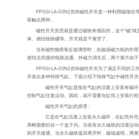
PPSSI-LA-D2N2克特磁性开关是一种利用
双触点两种。
磁性开关意思就是通过磁铁来感应的，这个“磁”
体、烧结钕铁硼等。开关就是干簧管了。
当有磁性物质靠近玻璃管时，在磁场磁力线的作用
使结点所接的电路连通。外磁力消失后，两个簧片由于
PPSSI-LA-D2N2克特磁性开关为了满足不
开发出多种特殊气缸。下面介绍下特殊气缸中磁性开关
磁性开关气缸是指在气缸的活塞上安装有磁环，
控制气缸往复运动。因此，就不需要在缸筒上安装行程
磁性开关气缸的原理：
它是在气缸活塞上安装永久磁环，在缸筒外壳上
用树脂塑封在一个盒子内。当装有永久磁铁的活塞运动
则开关接通。当永久磁铁返回离开时，磁场减弱，两簧