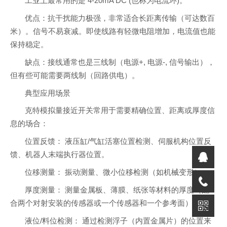
工业上最常用的是 4-20mA DC (也称为电流环)。
优点：抗干扰能力极强，非常适合长距离传输（可达数百
米）。信号不易衰减。即使线路有轻微电阻增加，电流值也能
保持稳定。
缺点：接线通常也是三线制（电源+, 电源-, 信号输出），
但有些可能需要两线制（回路供电）。
典型应用场景
克特模拟量接近开关常用于需要精确位置、距离或厚度信
息的场合：
位置反馈： 液压缸/气缸活塞位置检测、伺服机构位置反
馈、机器人末端执行器位置。
位移测量： 振动测量、微小位移检测（如机械变形）。
厚度测量： 测量金属板、薄膜、纸张等材料的厚度（配
合两个对射安装的传感器或一个传感器和一个参考面）。
液位/料位检测： 通过检测浮子（内置金属片）的位置来