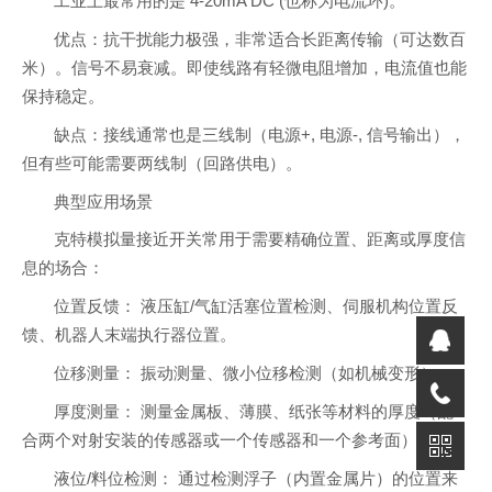
工业上最常用的是 4-20mA DC (也称为电流环)。
优点：抗干扰能力极强，非常适合长距离传输（可达数百
米）。信号不易衰减。即使线路有轻微电阻增加，电流值也能
保持稳定。
缺点：接线通常也是三线制（电源+, 电源-, 信号输出），
但有些可能需要两线制（回路供电）。
典型应用场景
克特模拟量接近开关常用于需要精确位置、距离或厚度信
息的场合：
位置反馈： 液压缸/气缸活塞位置检测、伺服机构位置反
馈、机器人末端执行器位置。
位移测量： 振动测量、微小位移检测（如机械变形）。
厚度测量： 测量金属板、薄膜、纸张等材料的厚度（配
合两个对射安装的传感器或一个传感器和一个参考面）。
液位/料位检测： 通过检测浮子（内置金属片）的位置来