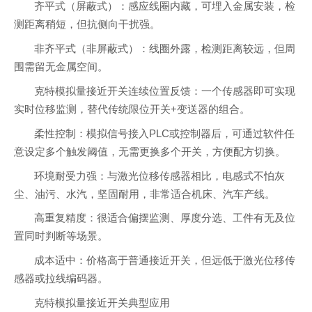
齐平式（屏蔽式）：感应线圈内藏，可埋入金属安装，检
测距离稍短，但抗侧向干扰强。
非齐平式（非屏蔽式）：线圈外露，检测距离较远，但周
围需留无金属空间。
克特模拟量接近开关连续位置反馈：一个传感器即可实现
实时位移监测，替代传统限位开关+变送器的组合。
柔性控制：模拟信号接入PLC或控制器后，可通过软件任
意设定多个触发阈值，无需更换多个开关，方便配方切换。
环境耐受力强：与激光位移传感器相比，电感式不怕灰
尘、油污、水汽，坚固耐用，非常适合机床、汽车产线。
高重复精度：很适合偏摆监测、厚度分选、工件有无及位
置同时判断等场景。
成本适中：价格高于普通接近开关，但远低于激光位移传
感器或拉线编码器。
克特模拟量接近开关典型应用