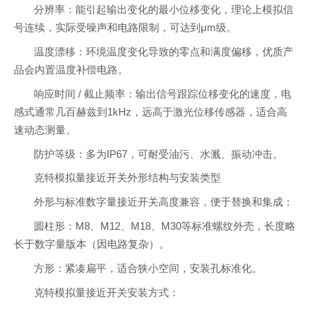
分辨率：能引起输出变化的最小位移变化，理论上模拟信
号连续，实际受噪声和电路限制，可达到μm级。
温度漂移：环境温度变化导致的零点和满度偏移，优质产
品会内置温度补偿电路。
响应时间 / 截止频率：输出信号跟踪位移变化的速度，电
感式通常几百赫兹到1kHz，远高于激光位移传感器，适合高
速动态测量。
防护等级：多为IP67，可耐受油污、水溅、振动冲击。
克特模拟量接近开关外形结构与安装类型
外形与标准数字量接近开关高度兼容，便于替换和集成：
圆柱形：M8、M12、M18、M30等标准螺纹外壳，长度略
长于数字量版本（因电路复杂）。
方形：紧凑扁平，适合狭小空间，安装孔标准化。
克特模拟量接近开关安装方式：