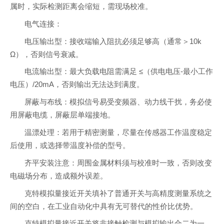
属时，实际检测距离会缩短，需现场校准。
电气连接：
电压输出型：接收端输入阻抗必须足够高（通常＞10k
Ω），否则信号衰减。
电流输出型：最大负载电阻需满足 ≤（供电电压-最小工作
电压）/20mA，否则输出无法达到满度。
屏蔽与布线：模拟信号易受变频器、动力线干扰，务必使
用屏蔽电缆，屏蔽层单端接地。
温漂处理：若用于精密测量，尽量在传感器工作温度稳定
后使用，或选择带温度补偿的型号。
齐平安装注意：周围金属材料须与校准时一致，否则改变
电磁场分布，造成额外误差。
克特模拟量接近开关填补了普通开关与高精度测量系统之
间的空白，在工业自动化中具有无可替代的性价比优势。
克特模拟量接近开关将非接触检测与模拟输出合二为一，