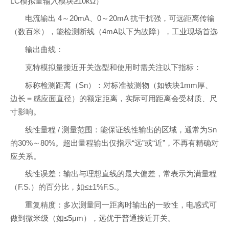
LC模拟量输入模块≥10kΩ）
电流输出 4～20mA、0～20mA 抗干扰强，可远距离传输
（数百米），能检测断线（4mA以下为故障），工业现场首选
输出曲线：
克特模拟量接近开关选型和使用时需关注以下指标：
标称检测距离（Sn）：对标准被测物（如铁块1mm厚、
边长＝感应面直径）的额定距离，实际可用距离会受材质、尺
寸影响。
线性量程 / 测量范围：能保证线性输出的区域，通常为Sn
的30%～80%。超出量程输出仅指示“远”或“近”，不再有精确对
应关系。
线性误差：输出与理想直线的最大偏差，常表示为满量程
（F.S.）的百分比，如≤±1%F.S.。
重复精度：多次测量同一距离时输出的一致性，电感式可
做到微米级（如≤5μm），远优于普通接近开关。