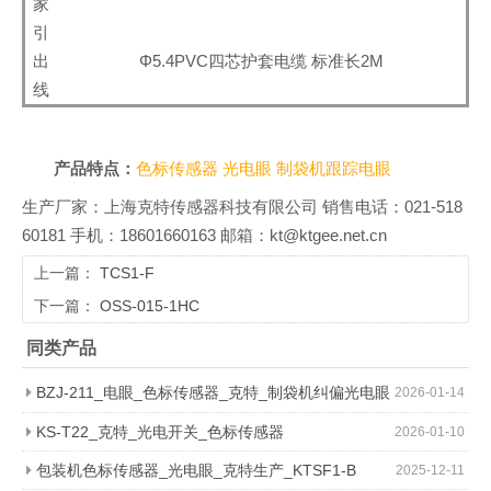
家
引
出
Φ5.4PVC四芯护套电缆 标准长2M
线
产品特点：
色标传感器
光电眼
制袋机跟踪电眼
生产厂家：上海克特传感器科技有限公司 销售电话：021-518
60181 手机：18601660163 邮箱：kt@ktgee.net.cn
上一篇：
TCS1-F
下一篇：
OSS-015-1HC
同类产品
BZJ-211_电眼_色标传感器_克特_制袋机纠偏光电眼
2026-01-14
颜色识别传感器开关
KS-T22_克特_光电开关_色标传感器
2026-01-10
包装机色标传感器_光电眼_克特生产_KTSF1-B
2025-12-11