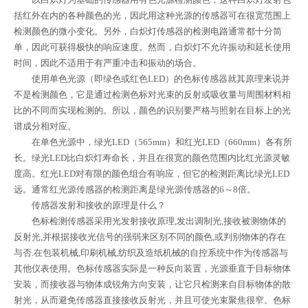
括红外在内的各种颜色的光，因此用这种光源的传感器可在很宽范围上
检测颜色的微小变化。另外，白炽灯传感器的检测电路通常都十分简
单，因此可获得极快的响应速度。然而，白炽灯不允许振动和延长使用
时间，因此不适用于有严重冲击和振动的场合。
使用单色光源（即绿色或红色
LED
）的色标传感器就其原理来说并
不是检测颜色，它是通过检测色标对光束的反射或吸收量与周围材料相
比的不同而实现检测的。所以，颜色的识别要严格与照射在目标上的光
谱成分相对应。
在单色光源中，绿光
LED
（
565mm
）和红光
LED
（
660mm
）各有所
长。绿光
LED
比白炽灯寿命长，并且在很宽的颜色范围内比红光源灵敏
度高。红光
LED
对有限的颜色组合有响应，但它的检测距离比绿光
LED
远。通常红光源传感器的检测距离是绿光源传感器的
6
～
8
倍。
传感器发射和接收的原理是什么？
色标检测传感器采用光发射接收原理
,
发出调制光
,
接收被测物体的
反射光
,
并根据接收光信号的强弱来区别不同的颜色
,
或判别物体的存在
与否
.
在包装机械
,
印刷机械
,
纺织及造纸机械的自控系统中作为传感器与
其他仪表使用。色标传感器实际是一种反向装置，光源垂直于目标物体
安装，而接收器与物体成锐角方向安装，让它只检测来自目标物体的散
射光，从而避免传感器直接接收反射光，并且可使光束聚焦很窄。色标