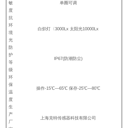
敏
单圈可调
度
抗
环
白炽灯〈3000Lx 太阳光10000Lx
境
光
防
护
IP67(防潮防尘)
等
级
环
保
操作-15℃—65℃ 保存-25℃—80℃
温
度
生
产
上海克特传感器科技有限公司
厂