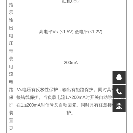
红色LED
指
示
输
出
高电平Vs-(≤1.5V) 低电平(≤1.2V)
电
压
带
载
200mA
电
流
电
路
Vs电压有反极性保护，输出有短路保护。同时具有任意
保
接错线保护。当负载电流1.>200mA时开关自动跳开，而
护
在1.≤200mA时信号又自动回复。同时具有任意接错线保
装
护。
置
灵