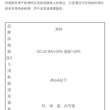
传感器常用于检测特定色标或物体上的斑点，它是通过与非色标区相比
较来实现色标检测，而不是直接测量颜色。
品
克特
牌
供
电
电
DC10-30V±10% 波纹<10%
压V
S
消
耗
45mA以下
电
流
光
源
红、绿、蓝、白可选
色