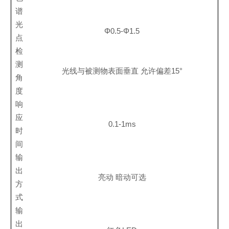
谱
光
Φ0.5-Φ1.5
点
检
测
光线与被测物表面垂直 允许偏差15°
角
度
响
应
0.1-1ms
时
间
输
出
亮动 暗动可选
方
式
输
出