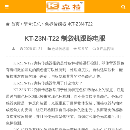
首页
型号汇总
色标传感器
KT-Z3N-T22
KT-Z3N-T22 制袋机跟踪电眼
2026-01-21
色标传感器
818
℃
0 产品咨询
KT-Z3N-T22克特传感器指的是对各种标签进行检测，即使背景颜色
有着细微的差别的颜色也可以检测到，处理速度快。自动适应波长，能
够检测灰度值的细小差别，与标签和背景的混合颜色无关。
KT-Z3N-T22克特
传感器
常用于什么地方？
KT-Z3N-T22克特
传感器
常用于检测特定
色标
或物体上的斑点，它是
通过与非色标区相比较来实现色标检测，而不是直接测量颜色。色标传
感器实际是一种反向装置，光源垂直于目标物体安装，而接收器与物体
成锐角方向安装，让它只检测来自目标物体的散射光，从而避免传感器
直接接收反射光，并且可使光束聚焦很窄。白炽灯和单色光源都可用于
色标检测。
以
白炽灯
为基础的传感器用有色光源检测颜色，这种白炽灯发射包