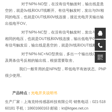
对于
NPN-NO
型，在没有信号触发时，输出线是悬
空的，就是
0v
线和
OUT
线断开。有信号触发时，发出与
0V
相
同的电压，也就是
OUT
线和
0V
线连接，接近光电开关输出输
出低电平
OV
。
对于
NPN-NC
型，在没有信号触发时，发出与
0V
线
相同的电压，也就是
OUT
线和
0V
线连接，输出低电平
0V
。当
有信号触发后，输出线是悬空的，就是
0V
线和
OUT
线断开。
对于
NPN-NC+NO
型类似，多出一个输出线
OUT
，
及两条信号反相的输出线，根据需要取舍。
我们一般常用的是
NPN
型，即低电平有效状态。
PNP
很少使用。
产品特点：
光电开关说明书
生产厂家：上海克特传感器科技有限公司 销售电话：021-518
60181 手机：18601660163 邮箱：kt@ktgee.net.cn