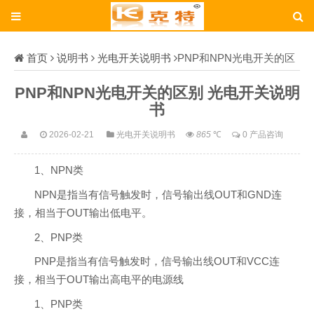
首页
说明书
光电开关说明书
PNP和NPN光电开关的区
别
PNP和NPN光电开关的区别 光电开关说明
书
2026-02-21
光电开关说明书
865
℃
0 产品咨询
1
、
NPN
类
NPN
是指当有信号触发时，信号输出线
OUT
和
GND
连
接，相当于
OUT
输出低电平。
2
、
PNP
类
PNP
是指当有信号触发时，信号输出线
OUT
和
VCC
连
接，相当于
OUT
输出高电平的电源线
1
、
PNP
类