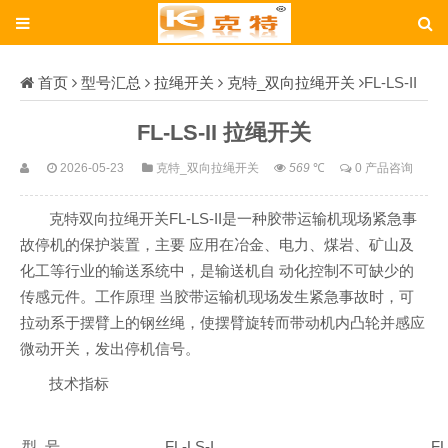
首页
型号汇总
拉绳开关
克特_双向拉绳开关
FL-LS-II
FL-LS-II 拉绳开关
2026-05-23
克特_双向拉绳开关
569
℃
0 产品咨询
克特双向拉绳开关FL-LS-II是一种胶带运输机现场紧急事
故停机的保护装置，主要 应用在冶金、电力、煤岩、矿山及
化工等行业的输送系统中，是输送机自 动化控制不可缺少的
传感元件。工作原理 当胶带运输机现场发生紧急事故时，可
拉动系于摆臂上的钢丝绳，使摆臂旋转而带动机内凸轮并感应
微动开关，发出停机信号。
技术指标
型 号
FL-LS-I
FL