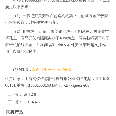
满足以下要求：
（1）一般把开关安装在输送机机架上，使该装置低于胶
带水平位置，以操作方便为宜：
（2）把拉绳（￠4mm覆塑钢丝绳）分别系在开关转臂拉
环孔上，两只开关间隔距离小于40m为宜，两端拉绳要平行于
胶带机沿线布置，并在间隔3—4m左右处安装吊环起支撑作
用，以减少其挠度。
产品特点：
双向拉绳开关
拉绳开关
生产厂家：上海克特传感器科技有限公司 销售电话：021-518
60181 手机：18601660163 邮箱：kt@ktgee.net.cn
上一篇：
SHT2-II
下一篇：
LJ18A3-8-J/EJ
同类产品