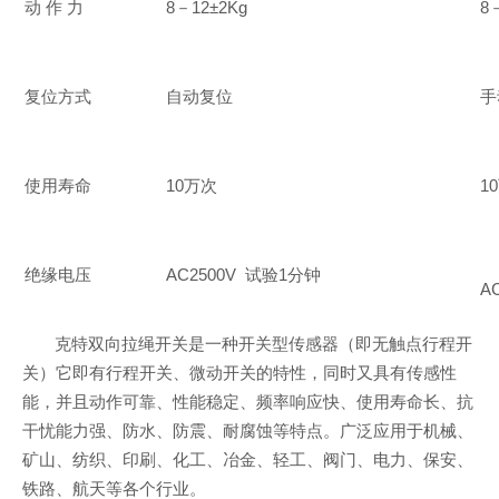
动 作 力
8－12±2Kg
8
复位方式
自动复位
手
使用寿命
10万次
1
绝缘电压
AC2500V 试验1分钟
A
克特双向拉绳开关是一种开关型传感器（即无触点行程开
关）它即有行程开关、微动开关的特性，同时又具有传感性
能，并且动作可靠、性能稳定、频率响应快、使用寿命长、抗
干忧能力强、防水、防震、耐腐蚀等特点。广泛应用于机械、
矿山、纺织、印刷、化工、冶金、轻工、阀门、电力、保安、
铁路、航天等各个行业。