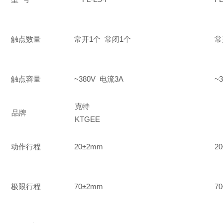
触点数量
常开1个 常闭1个
常
触点容量
~380V 电流3A
~
克特
品牌
KTGEE
动作行程
20±2mm
2
极限行程
70±2mm
7