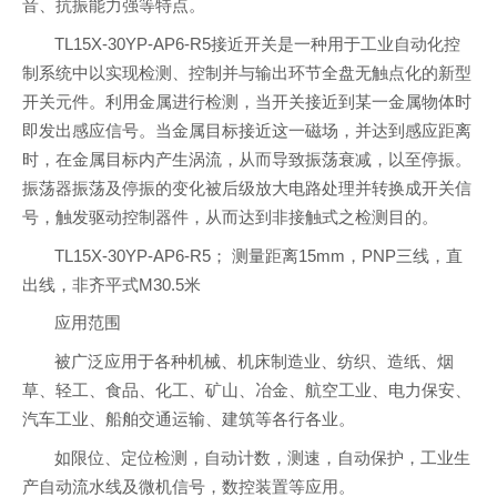
音、抗振能力强等特点。
TL15X-30YP-AP6-R5接近开关是一种用于工业自动化控
制系统中以实现检测、控制并与输出环节全盘无触点化的新型
开关元件。利用金属进行检测，当开关接近到某一金属物体时
即发出感应信号。当金属目标接近这一磁场，并达到感应距离
时，在金属目标内产生涡流，从而导致振荡衰减，以至停振。
振荡器振荡及停振的变化被后级放大电路处理并转换成开关信
号，触发驱动控制器件，从而达到非接触式之检测目的。
TL15X-30YP-AP6-R5； 测量距离15mm，PNP三线，直
出线，非齐平式M30.5米
应用范围
被广泛应用于各种机械、机床制造业、纺织、造纸、烟
草、轻工、食品、化工、矿山、冶金、航空工业、电力保安、
汽车工业、船舶交通运输、建筑等各行各业。
如限位、定位检测，自动计数，测速，自动保护，工业生
产自动流水线及微机信号，数控装置等应用。