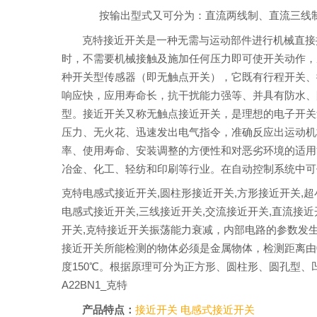
按输出型式又可分为：直流两线制、直流三线制
克特接近开关是一种无需与运动部件进行机械直接
时，不需要机械接触及施加任何压力即可使开关动作，从
种开关型传感器（即无触点开关），它既有行程开关、
响应快，应用寿命长，抗干扰能力强等、并具有防水、
型。接近开关又称无触点接近开关，是理想的电子开关
压力、无火花、迅速发出电气指令，准确反应出运动机
率、使用寿命、安装调整的方便性和对恶劣环境的适用
冶金、化工、轻纺和印刷等行业。在自动控制系统中可
克特电感式接近开关,圆柱形接近开关,方形接近开关,超
电感式接近开关,三线接近开关,交流接近开关,直流接近开关,10-30
开关,克特接近开关振荡能力衰减，内部电路的参数发
接近开关所能检测的物体必须是金属物体，检测距离由0
度150℃。根据原理可分为正方形、圆柱形、圆孔型、凹
A22BN1_克特
产品特点：
接近开关
电感式接近开关