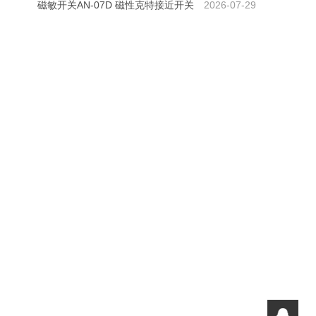
特接近开关）
磁敏开关AN-07D 磁性克特接近开关
2026-07-29
。
接