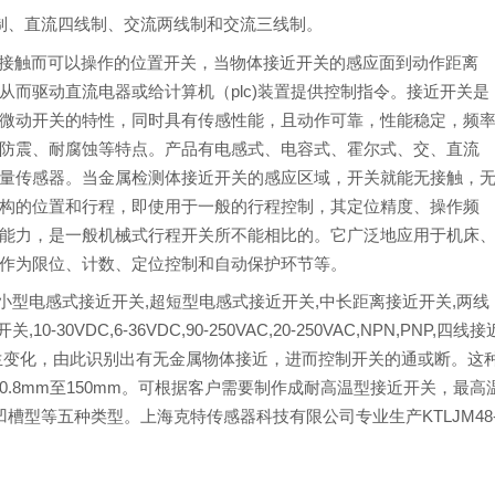
、直流四线制、交流两线制和交流三线制。
接触而可以操作的位置开关，当物体接近开关的感应面到动作距离
而驱动直流电器或给计算机（plc)装置提供控制指令。接近开关是
微动开关的特性，同时具有传感性能，且动作可靠，性能稳定，频
防震、耐腐蚀等特点。产品有电感式、电容式、霍尔式、交、直流
量传感器。当金属检测体接近开关的感应区域，开关就能无接触，
构的位置和行程，即使用于一般的行程控制，其定位精度、操作频
能力，是一般机械式行程开关所不能相比的。它广泛地应用于机床
作为限位、计数、定位控制和自动保护环节等。
小型电感式接近开关,超短型电感式接近开关,中长距离接近开关,两线
VDC,6-36VDC,90-250VAC,20-250VAC,NPN,PNP,四线接
生变化，由此识别出有无金属物体接近，进而控制开关的通或断。这
.8mm至150mm。可根据客户需要制作成耐高温型接近开关，最高
槽型等五种类型。上海克特传感器科技有限公司专业生产KTLJM48