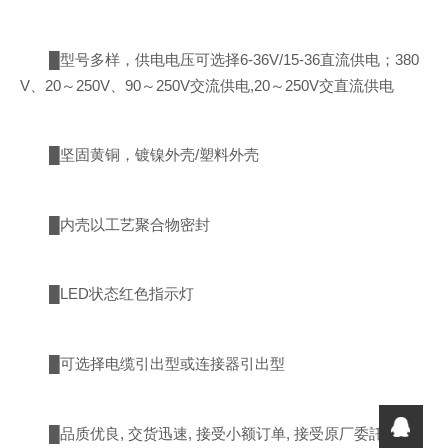
█型号多样，供电电压可选择6-36V/15-36直流供电；380
V、20～250V、90～250V交流供电,20～250V交直流供电
█坚固黄铜，镀镍外壳/塑料外壳
█内壳以工艺聚合物密封
█LED状态红色指示灯
█可选择电缆引出型或连接器引出型
█品质优良, 交货迅速, 接受小额订单, 接受原厂委託设计