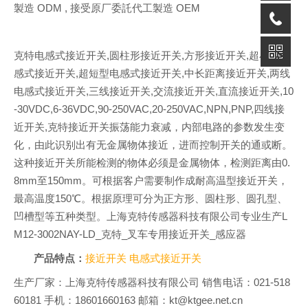
製造 ODM , 接受原厂委託代工製造 OEM
克特电感式接近开关,圆柱形接近开关,方形接近开关,超小型电
感式接近开关,超短型电感式接近开关,中长距离接近开关,两线
电感式接近开关,三线接近开关,交流接近开关,直流接近开关,10
-30VDC,6-36VDC,90-250VAC,20-250VAC,NPN,PNP,四线接
近开关,克特接近开关振荡能力衰减，内部电路的参数发生变
化，由此识别出有无金属物体接近，进而控制开关的通或断。
这种接近开关所能检测的物体必须是金属物体，检测距离由0.
8mm至150mm。可根据客户需要制作成耐高温型接近开关，
最高温度150℃。根据原理可分为正方形、圆柱形、圆孔型、
凹槽型等五种类型。上海克特传感器科技有限公司专业生产L
M12-3002NAY-LD_克特_叉车专用接近开关_感应器
产品特点：
接近开关
电感式接近开关
生产厂家：上海克特传感器科技有限公司 销售电话：021-518
60181 手机：18601660163 邮箱：kt@ktgee.net.cn