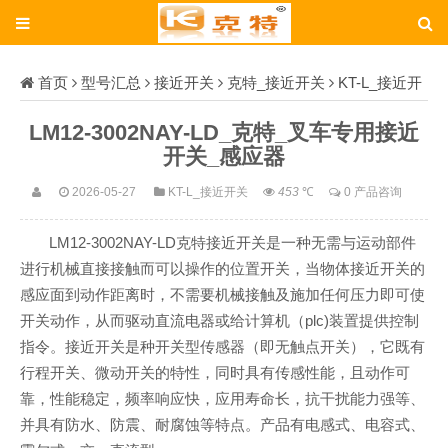
首页
型号汇总
接近开关
克特_接近开关
KT-L_接近开
关
LM12-3002NAY-LD_克特_叉车专用接近开关_感应器
LM12-3002NAY-LD_克特_叉车专用接近
开关_感应器
2026-05-27
KT-L_接近开关
453
℃
0 产品咨询
LM12-3002NAY-LD克特接近开关是一种无需与运动部件
进行机械直接接触而可以操作的位置开关，当物体接近开关的
感应面到动作距离时，不需要机械接触及施加任何压力即可使
开关动作，从而驱动直流电器或给计算机（plc)装置提供控制
指令。接近开关是种开关型传感器（即无触点开关），它既有
行程开关、微动开关的特性，同时具有传感性能，且动作可
靠，性能稳定，频率响应快，应用寿命长，抗干扰能力强等、
并具有防水、防震、耐腐蚀等特点。产品有电感式、电容式、