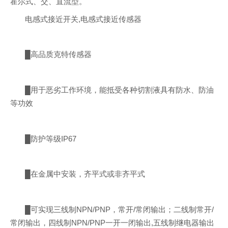
霍尔式、交、直流型。
电感式接近开关,电感式接近传感器
█高品质克特传感器
█用于恶劣工作环境，能抵受各种切割液具有防水、防油
等功效
█防护等级IP67
█在金属中安装，齐平式或非齐平式
█可实现三线制NPN/PNP，常开/常闭输出；二线制常开/
常闭输出，四线制NPN/PNP一开一闭输出,五线制继电器输出