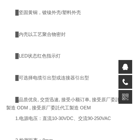
█坚固黄铜，镀镍外壳/塑料外壳
█内壳以工艺聚合物密封
█LED状态红色指示灯
█可选择电缆引出型或连接器引出型
█品质优良, 交货迅速, 接受小额订单, 接受原厂委託设计
製造 ODM , 接受原厂委託代工製造 OEM
1.电源电压：直流10-30VDC、交流90-250VAC