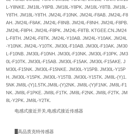
L-Y8NKE. JM18L-Y8PB. JM18L-Y8PK. JM18L-Y8TB. JM18L-
Y8TH. JM18L-Y8TH. JM24L-F10NK. JM24L-F8AB. JM24L-F8
AH. JM24L-F8AK. JM24L-F8NB. JM24L-F8NH. JM24L-F8PB.
JM24L-F8PH. JM24L-F8PK. JM24L-F8TB.
KTGEE.CN.
JM24
L-F8TH. JM24L-F8TK. JM24L-Y10AB. JM24L-Y10AK. JM24L
-Y10NK. JM24L-Y10TK. JM30L-F10AB. JM30L-F10AK. JM30
L-F10NB. JM30L-F10NH. JM30L-F10NK. JM30L-F10PK. JM3
0L-F10TK. JM30L-F15AB. JM30L-F15AK. JM30L-F15AKE. J
M30L-F15NK. JM30L-F15NKE. JM30L-Y15PB. JM30L-Y15P
H. JM30L-Y15PK. JM30L-Y15TB. JM30L-Y15TK. JM8L-(Y)1.
5NK JM8L-(Y)1.5TK.JM8L-(Y)2NK. JM8L-(Y)F1NK. JM8L-F1
NK. JM8L-F1PKE. JM8L-F1TK. JM8L-F2NK. JM8L-F2TK. JM
8L-Y2PK. JM8L-Y2TK.
电感式接近开关,电感式接近传感器
█高品质克特传感器