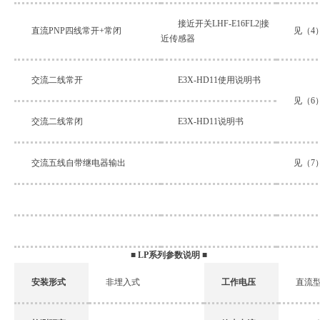
接近开关LHF-E16FL2|接
直流PNP四线常开+常闭
见（4
近传感器
交流二线常开
E3X-HD11使用说明书
见（6
交流二线常闭
E3X-HD11说明书
交流五线自带继电器输出
见（7
■
LP系列参数说明
■
安装形式
非埋入式
工作电压
直流型：