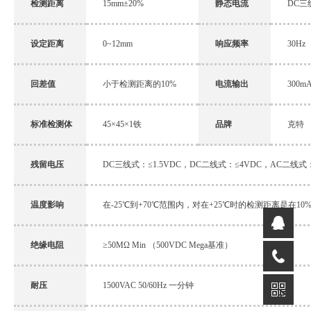
检测距离
15mm±20%
静态电流
DC三线
设定距离
0~12mm
响应频率
30Hz
回差值
小于检测距离的10%
电流输出
300m
标准检测体
45×45×1铁
品牌
克特
残留电压
DC三线式：≤1.5VDC，DC二线式：≤4VDC，AC二线式：
温度影响
在-25℃到+70℃范围内，对在+25℃时的检测距离是在10
绝缘电阻
≥50MΩ Min （500VDC Mega基准）
耐压
1500VAC 50/60Hz 一分钟