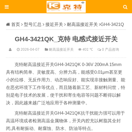
首页
型号汇总
接近开关
耐高温接近开关
GH4-3421Q
K_克特
GH4-3421QK_克特 电感式接近开关
2026-04-07
耐高温接近开关
401
℃
0 产品咨询
克特耐高温接近开关GH4-3421QK 0-36V 200mA 15mm
具有结构简单、灵敏度高、分辨力高，能感受0.01μm甚至更
小的位移、无反作用力、动态响应好、能实现非接触测量、能
在恶劣环境下工作等优点，而且随着新工艺、新材料问世，特
别是电子技术的发展，使干扰和寄生电容等问题不断得以解
决，因此越来越广泛地应用于各种测量中。
克特耐高温接近开关GH4-3421QK抗干扰能力强可以用于
高温环境或者检测高温金属物体，开关内腔充以树脂其全封
闭,具有耐振动、耐腐蚀、防水、防油等特点。