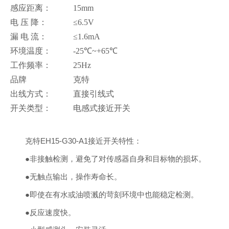
感应距离：
15mm
电 压 降：
≤6.5V
漏 电 流：
≤1.6mA
环境温度：
-25℃~+65℃
工作频率：
25Hz
品牌
克特
出线方式：
直接引线式
开关类型：
电感式接近开关
克特EH15-G30-A1接近开关特性：
●非接触检测，避免了对传感器自身和目标物的损坏。
●无触点输出，操作寿命长。
●即使在有水或油喷溅的苛刻环境中也能稳定检测。
●反应速度快。