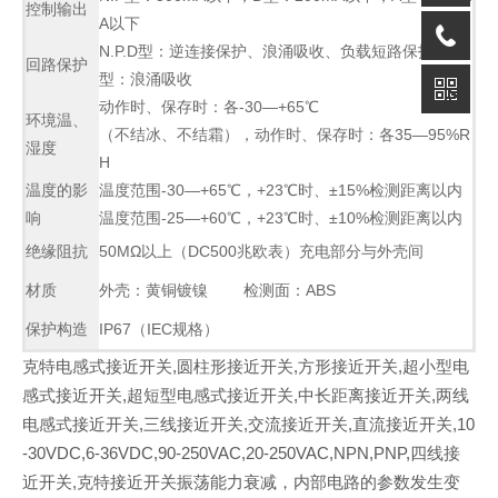
控制输出
A以下
N.P.D型：逆连接保护、浪涌吸收、负载短路保护，A
回路保护
型：浪涌吸收
动作时、保存时：各-30—+65℃
环境温、
（不结冰、不结霜），动作时、保存时：各35—95%R
湿度
H
温度的影
温度范围-30—+65℃，+23℃时、±15%检测距离以内
响
温度范围-25—+60℃，+23℃时、±10%检测距离以内
绝缘阻抗
50MΩ以上（DC500兆欧表）充电部分与外壳间
材质
外壳：黄铜镀镍 检测面：ABS
保护构造
IP67（IEC规格）
克特电感式接近开关,圆柱形接近开关,方形接近开关,超小型电
感式接近开关,超短型电感式接近开关,中长距离接近开关,两线
电感式接近开关,三线接近开关,交流接近开关,直流接近开关,10
-30VDC,6-36VDC,90-250VAC,20-250VAC,NPN,PNP,四线接
近开关,克特接近开关振荡能力衰减，内部电路的参数发生变