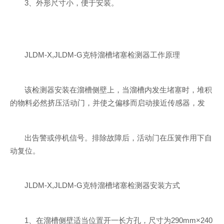
3、外形尺寸小，便于安装。
JLDM-X,JLDM-G克特溜槽堵塞检测器工作原理
该检测器安装在溜槽侧壁上，当溜槽内发生堵塞时，堆积
的物料必然挤压活动门，并使之偏移而启动接近传感器，发
出告警或停机信号。排除故障后，活动门在压簧作用下自
动复位。
JLDM-X,JLDM-G克特溜槽堵塞检测器安装方式
1、在溜槽侧壁适当位置开一长方孔，尺寸为290mm×240