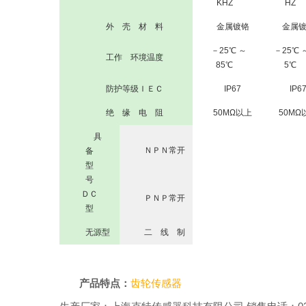
KHZ
HZ
外 壳 材 料
金属镀铬
金属
－25℃ ～
－25℃ 
工作 环境温度
85℃
5℃
防护等级ＩＥＣ
IP67
IP6
绝 缘 电 阻
50MΩ以上
50MΩ
具
ＮＰＮ常开
备
型
号
ＤＣ
ＰＮＰ常开
型
无源型
二 线 制
产品特点：
齿轮传感器