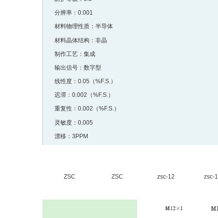
分辨率：0.001
材料物理性质：半导体
材料晶体结构：非晶
制作工艺：集成
输出信号：数字型
线性度：0.05（%F.S.）
迟滞：0.002（%F.S.）
重复性：0.002（%F.S.）
灵敏度：0.005
漂移：3PPM
ZSC
ZSC
zsc-12
zsc-