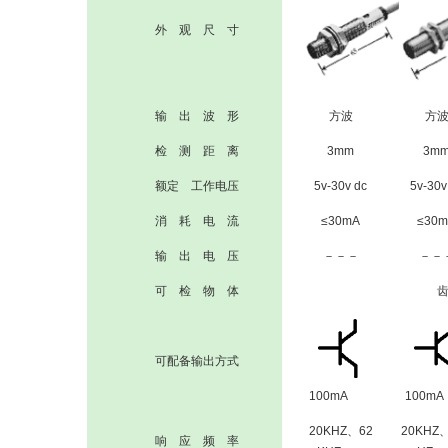
外 观 尺 寸
输 出 波 形
方波
方
检 测 距 离
3mm
3m
额定 工作电压
5v-30v dc
5v-30v
消 耗 电 流
≤30mA
≤30
输 出 电 压
－－－
－－
可 检 物 体
可配备输出方式
100mA
100mA
20KHZ、62
20KHZ
响 应 频 率