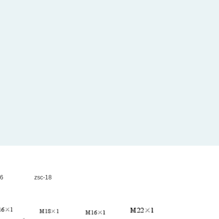
zsc-18
16