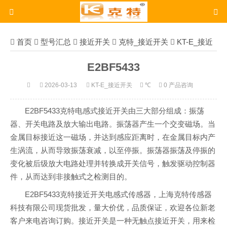
首页
型号汇总
接近开关
克特_接近开关
KT-E_接近
开关
E2BF5433
E2BF5433
2026-03-13
KT-E_接近开关
℃
0 产品咨询
E2BF5433克特电感式接近开关由三大部分组成：振荡
器、开关电路及放大输出电路。振荡器产生一个交变磁场。当
金属目标接近这一磁场，并达到感应距离时，在金属目标内产
生涡流，从而导致振荡衰减，以至停振。振荡器振荡及停振的
变化被后级放大电路处理并转换成开关信号，触发驱动控制器
件，从而达到非接触式之检测目的。
E2BF5433克特接近开关电感式传感器，上海克特传感器
科技有限公司现货批发，量大价优，品质保证，欢迎各位新老
客户来电咨询订购。接近开关是一种无触点接近开关，用来检