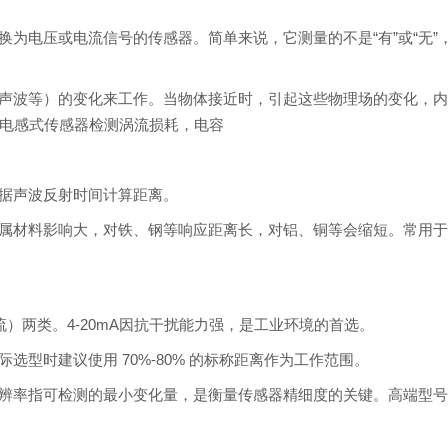
为电压或电流信号的传感器。简单来说，它测量的不是“有”或“无”
声波等）的变化来工作。当物体接近时，引起这些物理场的变化，
电感式传感器检测涡流损耗，电容
据声波反射时间计算距离。
属材料影响大，对铁、钢等响应距离长，对铝、铜等会缩短。常用
（电流）两类。4-20mA因抗干扰能力强，是工业环境的首选。
型时建议使用 70%-80% 的标称距离作为工作范围。
辨率指可检测的最小变化量，是衡量传感器精细度的关键。高端型