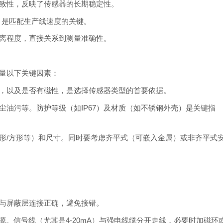
致性，反映了传感器的长期稳定性。
，是匹配生产线速度的关键。
离程度，直接关系到测量准确性。
量以下关键因素：
，以及是否有磁性，是选择传感器类型的首要依据。
尘油污等。防护等级（如IP67）及材质（如不锈钢外壳）是关键指
形/方形等）和尺寸。同时要考虑齐平式（可嵌入金属）或非齐平式
与屏蔽层连接正确，避免接错。
源。信号线（尤其是4-20mA）与强电线缆分开走线，必要时加磁环