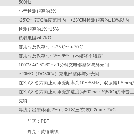
500Hz
小于检测距离的3%
-25℃~+70℃温度范围内，+23℃时检测距离的±10%以内
检测距离的1%~15%
负载电阻≥4.7KΩ
使用时及保存时：-25℃〜＋70℃
使用时及保存时: 35〜95%（不结冰不结露）
1000V AC,50/60Hz 1分钟充电部整体与外壳间
>20MΩ（DC500V）充电部整体与外壳间
在X,Y,Z 各方向上可承受频率为10〜55Hz、双振幅1.5m
在X,Y,Z 各方向上可承受加速度为500m/s²(约50G)的冲击
克特
导线引出型(标配2米)，Ф4.8(三芯)灰0.2mm² PVC
前塞：PBT
外壳：黄铜镀镍