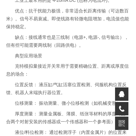
工业上最常用的是 4-20mA DC (也称为电流环)。
优点：抗干扰能力极强，非常适合长距离传输（可达数百
米）。信号不易衰减。即使线路有轻微电阻增加，电流值也能
保持稳定。
缺点：接线通常也是三线制（电源+, 电源-, 信号输出），
但有些可能需要两线制（回路供电）。
典型应用场景
克特模拟量接近开关常用于需要精确位置、距离或厚度信
息的场合：
位置反馈： 液压缸/气缸活塞位置检测、伺服机构位置反
馈、机器人末端执行器位置。
位移测量： 振动测量、微小位移检测（如机械变形）。
厚度测量： 测量金属板、薄膜、纸张等材料的厚度（配
合两个对射安装的传感器或一个传感器和一个参考面）。
液位/料位检测： 通过检测浮子（内置金属片）的位置来