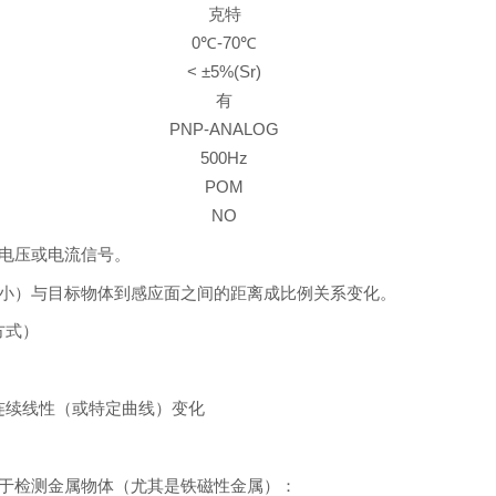
克特
0℃-70℃
< ±5%(Sr)
有
PNP-ANALOG
500Hz
POM
NO
电压或电流信号。
小）与目标物体到感应面之间的距离成比例关系变化。
方式）
内连续线性（或特定曲线）变化
于检测金属物体（尤其是铁磁性金属）：