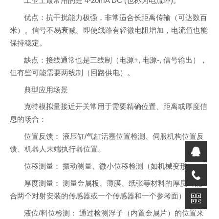
工业上最常用的是 4-20mA DC (也称为电流环)。
优点：抗干扰能力极强，非常适合长距离传输（可达数百
米）。信号不易衰减。即使线路有轻微电阻增加，电流值也能
保持稳定。
缺点：接线通常也是三线制（电源+, 电源-, 信号输出），
但有些可能需要两线制（回路供电）。
典型应用场景
克特模拟量接近开关常用于需要精确位置、距离或厚度信
息的场合：
位置反馈： 液压缸/气缸活塞位置检测、伺服机构位置反
馈、机器人末端执行器位置。
位移测量： 振动测量、微小位移检测（如机械变形）。
厚度测量： 测量金属板、薄膜、纸张等材料的厚度（配
合两个对射安装的传感器或一个传感器和一个参考面）。
液位/料位检测： 通过检测浮子（内置金属片）的位置来