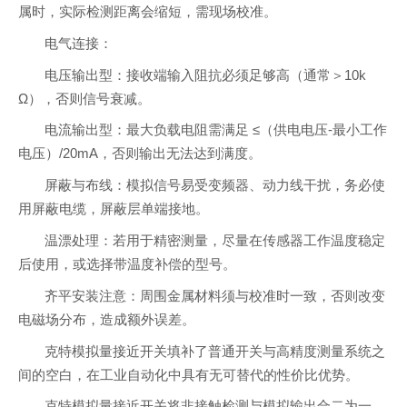
属时，实际检测距离会缩短，需现场校准。
电气连接：
电压输出型：接收端输入阻抗必须足够高（通常＞10k
Ω），否则信号衰减。
电流输出型：最大负载电阻需满足 ≤（供电电压-最小工作
电压）/20mA，否则输出无法达到满度。
屏蔽与布线：模拟信号易受变频器、动力线干扰，务必使
用屏蔽电缆，屏蔽层单端接地。
温漂处理：若用于精密测量，尽量在传感器工作温度稳定
后使用，或选择带温度补偿的型号。
齐平安装注意：周围金属材料须与校准时一致，否则改变
电磁场分布，造成额外误差。
克特模拟量接近开关填补了普通开关与高精度测量系统之
间的空白，在工业自动化中具有无可替代的性价比优势。
克特模拟量接近开关将非接触检测与模拟输出合二为一，