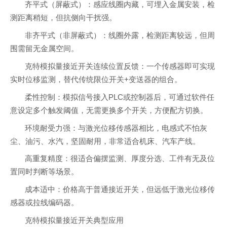
齐平式（屏蔽式）：感应线圈内藏，可埋入金属安装，检
测距离稍短，但抗侧向干扰强。
非齐平式（非屏蔽式）：线圈外露，检测距离较远，但周
围需留无金属空间。
克特模拟量接近开关连续位置反馈：一个传感器即可实现
实时位移监测，替代传统限位开关+变送器的组合。
柔性控制：模拟信号接入PLC或控制器后，可通过软件任
意设定多个触发阈值，无需更换多个开关，方便配方切换。
环境耐受力强：与激光位移传感器相比，电感式不怕灰
尘、油污、水汽，坚固耐用，非常适合机床、汽车产线。
高重复精度：很适合偏摆监测、厚度分选、工件有无及位
置同时判断等场景。
成本适中：价格高于普通接近开关，但远低于激光位移传
感器或拉线编码器。
克特模拟量接近开关典型应用