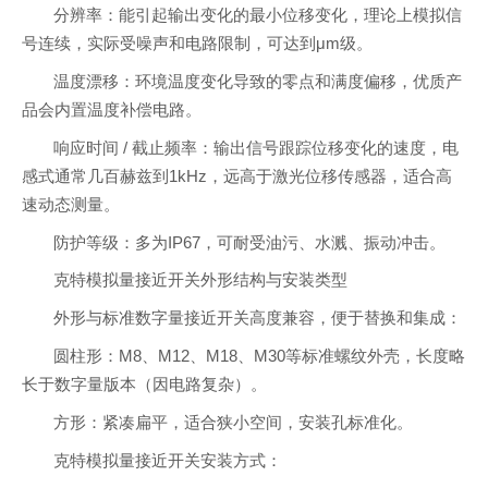
分辨率：能引起输出变化的最小位移变化，理论上模拟信
号连续，实际受噪声和电路限制，可达到μm级。
温度漂移：环境温度变化导致的零点和满度偏移，优质产
品会内置温度补偿电路。
响应时间 / 截止频率：输出信号跟踪位移变化的速度，电
感式通常几百赫兹到1kHz，远高于激光位移传感器，适合高
速动态测量。
防护等级：多为IP67，可耐受油污、水溅、振动冲击。
克特模拟量接近开关外形结构与安装类型
外形与标准数字量接近开关高度兼容，便于替换和集成：
圆柱形：M8、M12、M18、M30等标准螺纹外壳，长度略
长于数字量版本（因电路复杂）。
方形：紧凑扁平，适合狭小空间，安装孔标准化。
克特模拟量接近开关安装方式：