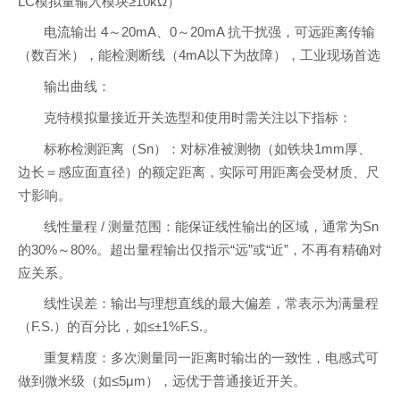
LC模拟量输入模块≥10kΩ）
电流输出 4～20mA、0～20mA 抗干扰强，可远距离传输
（数百米），能检测断线（4mA以下为故障），工业现场首选
输出曲线：
克特模拟量接近开关选型和使用时需关注以下指标：
标称检测距离（Sn）：对标准被测物（如铁块1mm厚、
边长＝感应面直径）的额定距离，实际可用距离会受材质、尺
寸影响。
线性量程 / 测量范围：能保证线性输出的区域，通常为Sn
的30%～80%。超出量程输出仅指示“远”或“近”，不再有精确对
应关系。
线性误差：输出与理想直线的最大偏差，常表示为满量程
（F.S.）的百分比，如≤±1%F.S.。
重复精度：多次测量同一距离时输出的一致性，电感式可
做到微米级（如≤5μm），远优于普通接近开关。