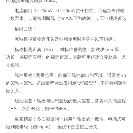
LC模拟量输入模块≥10kΩ）
电流输出 4～20mA、0～20mA 抗干扰强，可远距离传输
（数百米），能检测断线（4mA以下为故障），工业现场首选
输出曲线：
克特模拟量接近开关选型和使用时需关注以下指标：
标称检测距离（Sn）：对标准被测物（如铁块1mm厚、
边长＝感应面直径）的额定距离，实际可用距离会受材质、尺
寸影响。
线性量程 / 测量范围：能保证线性输出的区域，通常为Sn
的30%～80%。超出量程输出仅指示“远”或“近”，不再有精确对
应关系。
线性误差：输出与理想直线的最大偏差，常表示为满量程
（F.S.）的百分比，如≤±1%F.S.。
重复精度：多次测量同一距离时输出的一致性，电感式可
做到微米级（如≤5μm），远优于普通接近开关。