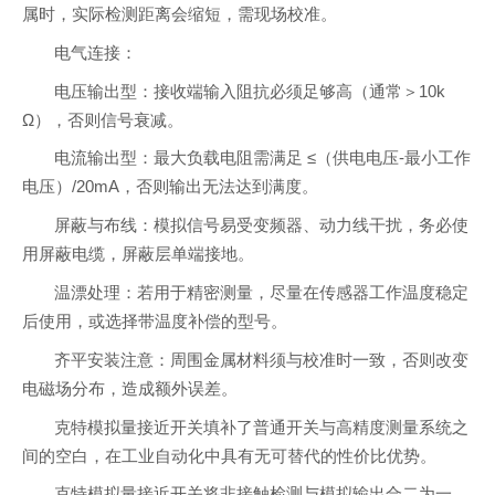
属时，实际检测距离会缩短，需现场校准。
电气连接：
电压输出型：接收端输入阻抗必须足够高（通常＞10k
Ω），否则信号衰减。
电流输出型：最大负载电阻需满足 ≤（供电电压-最小工作
电压）/20mA，否则输出无法达到满度。
屏蔽与布线：模拟信号易受变频器、动力线干扰，务必使
用屏蔽电缆，屏蔽层单端接地。
温漂处理：若用于精密测量，尽量在传感器工作温度稳定
后使用，或选择带温度补偿的型号。
齐平安装注意：周围金属材料须与校准时一致，否则改变
电磁场分布，造成额外误差。
克特模拟量接近开关填补了普通开关与高精度测量系统之
间的空白，在工业自动化中具有无可替代的性价比优势。
克特模拟量接近开关将非接触检测与模拟输出合二为一，