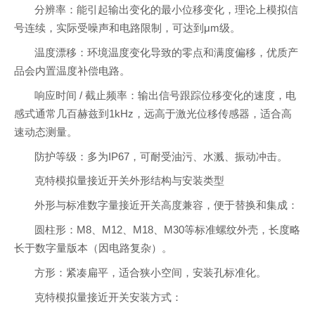
分辨率：能引起输出变化的最小位移变化，理论上模拟信
号连续，实际受噪声和电路限制，可达到μm级。
温度漂移：环境温度变化导致的零点和满度偏移，优质产
品会内置温度补偿电路。
响应时间 / 截止频率：输出信号跟踪位移变化的速度，电
感式通常几百赫兹到1kHz，远高于激光位移传感器，适合高
速动态测量。
防护等级：多为IP67，可耐受油污、水溅、振动冲击。
克特模拟量接近开关外形结构与安装类型
外形与标准数字量接近开关高度兼容，便于替换和集成：
圆柱形：M8、M12、M18、M30等标准螺纹外壳，长度略
长于数字量版本（因电路复杂）。
方形：紧凑扁平，适合狭小空间，安装孔标准化。
克特模拟量接近开关安装方式：