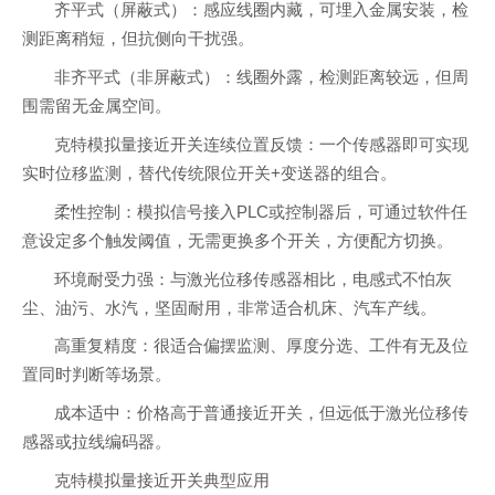
齐平式（屏蔽式）：感应线圈内藏，可埋入金属安装，检
测距离稍短，但抗侧向干扰强。
非齐平式（非屏蔽式）：线圈外露，检测距离较远，但周
围需留无金属空间。
克特模拟量接近开关连续位置反馈：一个传感器即可实现
实时位移监测，替代传统限位开关+变送器的组合。
柔性控制：模拟信号接入PLC或控制器后，可通过软件任
意设定多个触发阈值，无需更换多个开关，方便配方切换。
环境耐受力强：与激光位移传感器相比，电感式不怕灰
尘、油污、水汽，坚固耐用，非常适合机床、汽车产线。
高重复精度：很适合偏摆监测、厚度分选、工件有无及位
置同时判断等场景。
成本适中：价格高于普通接近开关，但远低于激光位移传
感器或拉线编码器。
克特模拟量接近开关典型应用