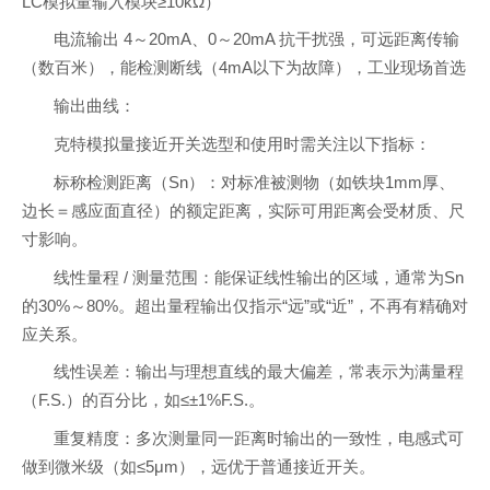
LC模拟量输入模块≥10kΩ）
电流输出 4～20mA、0～20mA 抗干扰强，可远距离传输
（数百米），能检测断线（4mA以下为故障），工业现场首选
输出曲线：
克特模拟量接近开关选型和使用时需关注以下指标：
标称检测距离（Sn）：对标准被测物（如铁块1mm厚、
边长＝感应面直径）的额定距离，实际可用距离会受材质、尺
寸影响。
线性量程 / 测量范围：能保证线性输出的区域，通常为Sn
的30%～80%。超出量程输出仅指示“远”或“近”，不再有精确对
应关系。
线性误差：输出与理想直线的最大偏差，常表示为满量程
（F.S.）的百分比，如≤±1%F.S.。
重复精度：多次测量同一距离时输出的一致性，电感式可
做到微米级（如≤5μm），远优于普通接近开关。