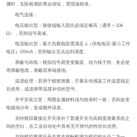
属时，实际检测距离会缩短，需现场校准。
电气连接：
电压输出型：接收端输入阻抗必须足够高（通常＞10k
Ω），否则信号衰减。
电流输出型：最大负载电阻需满足 ≤（供电电压-最小工作
电压）/20mA，否则输出无法达到满度。
屏蔽与布线：模拟信号易受变频器、动力线干扰，务必使
用屏蔽电缆，屏蔽层单端接地。
温漂处理：若用于精密测量，尽量在传感器工作温度稳定
后使用，或选择带温度补偿的型号。
齐平安装注意：周围金属材料须与校准时一致，否则改变
电磁场分布，造成额外误差。
克特模拟量接近开关填补了普通开关与高精度测量系统之
间的空白，在工业自动化中具有无可替代的性价比优势。
克特模拟量接近开关将非接触检测与模拟输出合二为一，