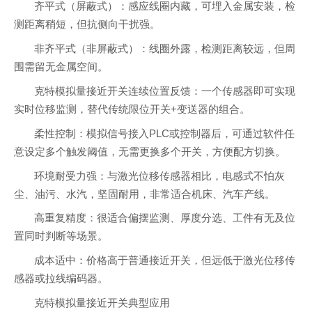
齐平式（屏蔽式）：感应线圈内藏，可埋入金属安装，检
测距离稍短，但抗侧向干扰强。
非齐平式（非屏蔽式）：线圈外露，检测距离较远，但周
围需留无金属空间。
克特模拟量接近开关连续位置反馈：一个传感器即可实现
实时位移监测，替代传统限位开关+变送器的组合。
柔性控制：模拟信号接入PLC或控制器后，可通过软件任
意设定多个触发阈值，无需更换多个开关，方便配方切换。
环境耐受力强：与激光位移传感器相比，电感式不怕灰
尘、油污、水汽，坚固耐用，非常适合机床、汽车产线。
高重复精度：很适合偏摆监测、厚度分选、工件有无及位
置同时判断等场景。
成本适中：价格高于普通接近开关，但远低于激光位移传
感器或拉线编码器。
克特模拟量接近开关典型应用