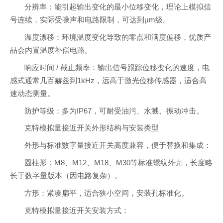
分辨率：能引起输出变化的最小位移变化，理论上模拟信
号连续，实际受噪声和电路限制，可达到μm级。
温度漂移：环境温度变化导致的零点和满度偏移，优质产
品会内置温度补偿电路。
响应时间 / 截止频率：输出信号跟踪位移变化的速度，电
感式通常几百赫兹到1kHz，远高于激光位移传感器，适合高
速动态测量。
防护等级：多为IP67，可耐受油污、水溅、振动冲击。
克特模拟量接近开关外形结构与安装类型
外形与标准数字量接近开关高度兼容，便于替换和集成：
圆柱形：M8、M12、M18、M30等标准螺纹外壳，长度略
长于数字量版本（因电路复杂）。
方形：紧凑扁平，适合狭小空间，安装孔标准化。
克特模拟量接近开关安装方式：