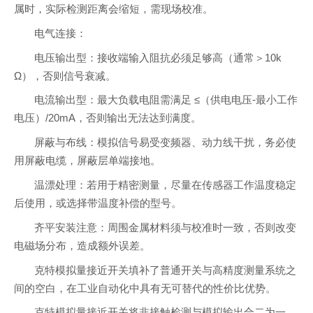
属时，实际检测距离会缩短，需现场校准。
电气连接：
电压输出型：接收端输入阻抗必须足够高（通常＞10k
Ω），否则信号衰减。
电流输出型：最大负载电阻需满足 ≤（供电电压-最小工作
电压）/20mA，否则输出无法达到满度。
屏蔽与布线：模拟信号易受变频器、动力线干扰，务必使
用屏蔽电缆，屏蔽层单端接地。
温漂处理：若用于精密测量，尽量在传感器工作温度稳定
后使用，或选择带温度补偿的型号。
齐平安装注意：周围金属材料须与校准时一致，否则改变
电磁场分布，造成额外误差。
克特模拟量接近开关填补了普通开关与高精度测量系统之
间的空白，在工业自动化中具有无可替代的性价比优势。
克特模拟量接近开关将非接触检测与模拟输出合二为一，