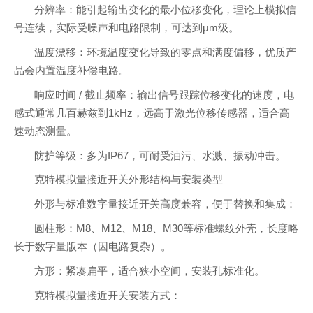
分辨率：能引起输出变化的最小位移变化，理论上模拟信
号连续，实际受噪声和电路限制，可达到μm级。
温度漂移：环境温度变化导致的零点和满度偏移，优质产
品会内置温度补偿电路。
响应时间 / 截止频率：输出信号跟踪位移变化的速度，电
感式通常几百赫兹到1kHz，远高于激光位移传感器，适合高
速动态测量。
防护等级：多为IP67，可耐受油污、水溅、振动冲击。
克特模拟量接近开关外形结构与安装类型
外形与标准数字量接近开关高度兼容，便于替换和集成：
圆柱形：M8、M12、M18、M30等标准螺纹外壳，长度略
长于数字量版本（因电路复杂）。
方形：紧凑扁平，适合狭小空间，安装孔标准化。
克特模拟量接近开关安装方式：