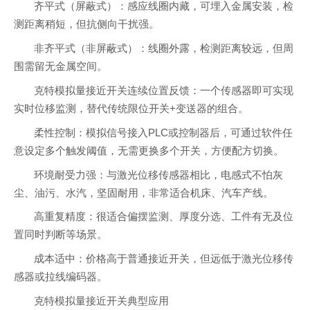
齐平式（屏蔽式）：感应线圈内藏，可埋入金属安装，检
测距离稍短，但抗侧向干扰强。
非齐平式（非屏蔽式）：线圈外露，检测距离较远，但周
围需留无金属空间。
克特模拟量接近开关连续位置反馈：一个传感器即可实现
实时位移监测，替代传统限位开关+变送器的组合。
柔性控制：模拟信号接入PLC或控制器后，可通过软件任
意设定多个触发阈值，无需更换多个开关，方便配方切换。
环境耐受力强：与激光位移传感器相比，电感式不怕灰
尘、油污、水汽，坚固耐用，非常适合机床、汽车产线。
高重复精度：很适合偏摆监测、厚度分选、工件有无及位
置同时判断等场景。
成本适中：价格高于普通接近开关，但远低于激光位移传
感器或拉线编码器。
克特模拟量接近开关典型应用