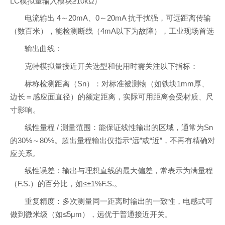
LC模拟量输入模块≥10kΩ）
电流输出 4～20mA、0～20mA 抗干扰强，可远距离传输
（数百米），能检测断线（4mA以下为故障），工业现场首选
输出曲线：
克特模拟量接近开关选型和使用时需关注以下指标：
标称检测距离（Sn）：对标准被测物（如铁块1mm厚、
边长＝感应面直径）的额定距离，实际可用距离会受材质、尺
寸影响。
线性量程 / 测量范围：能保证线性输出的区域，通常为Sn
的30%～80%。超出量程输出仅指示“远”或“近”，不再有精确对
应关系。
线性误差：输出与理想直线的最大偏差，常表示为满量程
（F.S.）的百分比，如≤±1%F.S.。
重复精度：多次测量同一距离时输出的一致性，电感式可
做到微米级（如≤5μm），远优于普通接近开关。