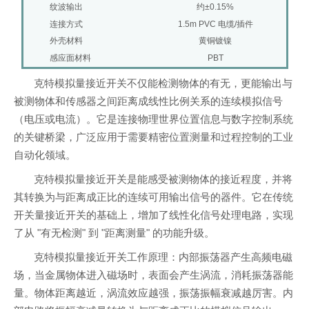
纹波输出
约±0.15%
连接方式
1.5m PVC 电缆/插件
外壳材料
黄铜镀镍
感应面材料
PBT
克特模拟量接近开关不仅能检测物体的有无，更能输出与
被测物体和传感器之间距离成线性比例关系的连续模拟信号
（电压或电流）。它是连接物理世界位置信息与数字控制系统
的关键桥梁，广泛应用于需要精密位置测量和过程控制的工业
自动化领域。
克特模拟量接近开关是能感受被测物体的接近程度，并将
其转换为与距离成正比的连续可用输出信号的器件。它在传统
开关量接近开关的基础上，增加了线性化信号处理电路，实现
了从 "有无检测" 到 "距离测量" 的功能升级。
克特模拟量接近开关工作原理：内部振荡器产生高频电磁
场，当金属物体进入磁场时，表面会产生涡流，消耗振荡器能
量。物体距离越近，涡流效应越强，振荡振幅衰减越厉害。内