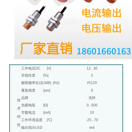
工作电压DC [V]
12...30
非线性度 [%]
2
极限频率在(在3dB) [Hz]
约120
重复精度 [um]
6
品牌
克特
技
负载电阻 [Ω]
0...500
术
空载电流 [mA]
10
特
工作环境温度 [℃]
-25...70
性
输出指示LED
red