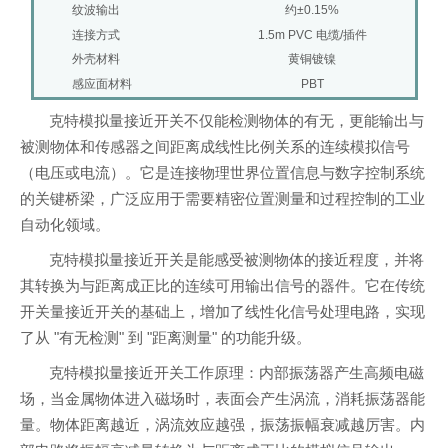
纹波输出
约±0.15%
连接方式
1.5m PVC 电缆/插件
外壳材料
黄铜镀镍
感应面材料
PBT
克特模拟量接近开关不仅能检测物体的有无，更能输出与
被测物体和传感器之间距离成线性比例关系的连续模拟信号
（电压或电流）。它是连接物理世界位置信息与数字控制系统
的关键桥梁，广泛应用于需要精密位置测量和过程控制的工业
自动化领域。
克特模拟量接近开关是能感受被测物体的接近程度，并将
其转换为与距离成正比的连续可用输出信号的器件。它在传统
开关量接近开关的基础上，增加了线性化信号处理电路，实现
了从 "有无检测" 到 "距离测量" 的功能升级。
克特模拟量接近开关工作原理：内部振荡器产生高频电磁
场，当金属物体进入磁场时，表面会产生涡流，消耗振荡器能
量。物体距离越近，涡流效应越强，振荡振幅衰减越厉害。内