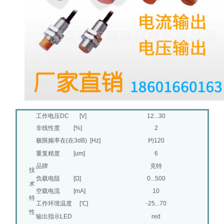
工作电压DC [V]
12...30
非线性度 [%]
2
极限频率在(在3dB) [Hz]
约120
重复精度 [um]
6
品牌
克特
技
负载电阻 [Ω]
0...500
术
空载电流 [mA]
10
特
工作环境温度 [℃]
-25...70
性
输出指示LED
red