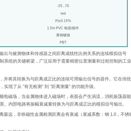
-25...70
red
约±0.15%
1.5m PVC 电缆/插件
黄铜镀镍
PBT
输出与被测物体和传感器之间距离成线性比例关系的连续模拟信号
制系统的关键桥梁，广泛应用于需要精密位置测量和过程控制的工
，并将其转换为与距离成正比的连续可用输出信号的器件。它在传
现了从 "有无检测" 到 "距离测量" 的功能升级。
频电磁场，当金属物体进入磁场时，表面会产生涡流，消耗振荡器
害。内部电路将振幅衰减量转换为与距离成正比的模拟信号输出。
最远，非铁磁性金属检测距离会有衰减（衰减系数：钢 1.0，不锈