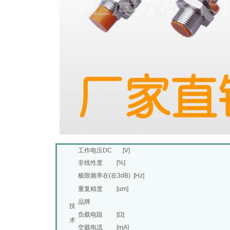
工作电压DC [V]
非线性度 [%]
极限频率在(在3dB) [Hz]
重复精度 [um]
品牌
技
负载电阻 [Ω]
术
空载电流 [mA]