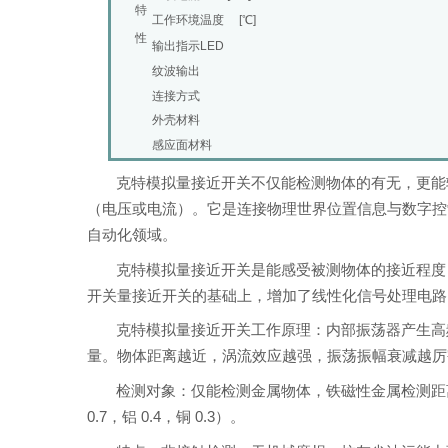
特
工作环境温度 [℃]
性
输出指示LED
纹波输出
连接方式
外壳材料
感应面材料
克特模拟量接近开关不仅能检测物体的有无，更能
（电压或电流）。它是连接物理世界位置信息与数字控
自动化领域。
克特模拟量接近开关是能感受被测物体的接近程度
开关量接近开关的基础上，增加了线性化信号处理电路，实
克特模拟量接近开关工作原理：内部振荡器产生高
量。物体距离越近，涡流效应越强，振荡振幅衰减越厉
检测对象：仅能检测金属物体，铁磁性金属检测距离
0.7，铝 0.4，铜 0.3）。