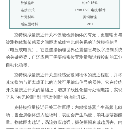
纹波输出
约±0.15%
连接方式
1.5m PVC 电缆/插件
外壳材料
黄铜镀镍
感应面材料
PBT
克特模拟量接近开关不仅能检测物体的有无，更能输出与
被测物体和传感器之间距离成线性比例关系的连续模拟信号
（电压或电流）。它是连接物理世界位置信息与数字控制系统
的关键桥梁，广泛应用于需要精密位置测量和过程控制的工业
自动化领域。
克特模拟量接近开关是能感受被测物体的接近程度，并将
其转换为与距离成正比的连续可用输出信号的器件。它在传统
开关量接近开关的基础上，增加了线性化信号处理电路，实现
了从 "有无检测" 到 "距离测量" 的功能升级。
克特模拟量接近开关工作原理：内部振荡器产生高频电磁
场，当金属物体进入磁场时，表面会产生涡流，消耗振荡器能
量。物体距离越近，涡流效应越强，振荡振幅衰减越厉害。内