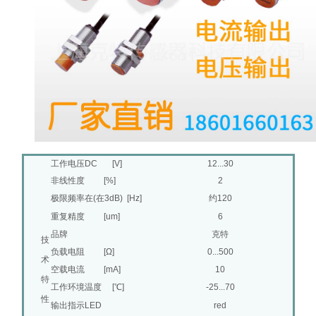
工作电压DC [V]
12...30
非线性度 [%]
2
极限频率在(在3dB) [Hz]
约120
重复精度 [um]
6
品牌
克特
技
负载电阻 [Ω]
0...500
术
空载电流 [mA]
10
特
工作环境温度 [℃]
-25...70
性
输出指示LED
red