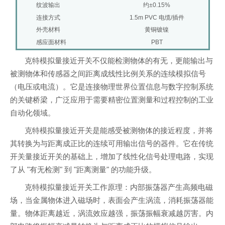
纹波输出
约±0.15%
连接方式
1.5m PVC 电缆/插件
外壳材料
黄铜镀镍
感应面材料
PBT
克特模拟量接近开关不仅能检测物体的有无，更能输出与
被测物体和传感器之间距离成线性比例关系的连续模拟信号
（电压或电流）。它是连接物理世界位置信息与数字控制系统
的关键桥梁，广泛应用于需要精密位置测量和过程控制的工业
自动化领域。
克特模拟量接近开关是能感受被测物体的接近程度，并将
其转换为与距离成正比的连续可用输出信号的器件。它在传统
开关量接近开关的基础上，增加了线性化信号处理电路，实现
了从 "有无检测" 到 "距离测量" 的功能升级。
克特模拟量接近开关工作原理：内部振荡器产生高频电磁
场，当金属物体进入磁场时，表面会产生涡流，消耗振荡器能
量。物体距离越近，涡流效应越强，振荡振幅衰减越厉害。内