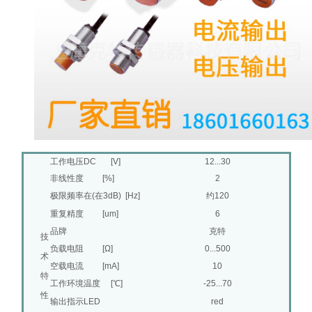
工作电压DC [V]
12...30
非线性度 [%]
2
极限频率在(在3dB) [Hz]
约120
重复精度 [um]
6
品牌
克特
技
负载电阻 [Ω]
0...500
术
空载电流 [mA]
10
特
工作环境温度 [℃]
-25...70
性
输出指示LED
red