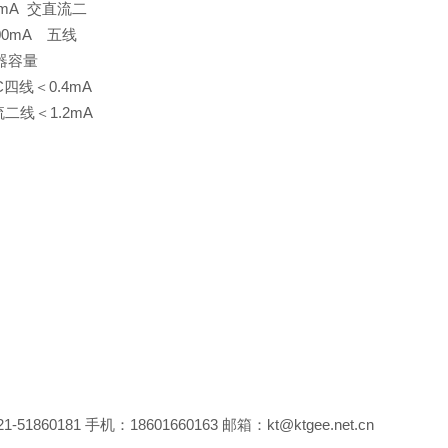
00mA 交直流二
100mA 五线
电器容量
C四线＜0.4mA
流二线＜1.2mA
81 手机：18601660163 邮箱：kt@ktgee.net.cn