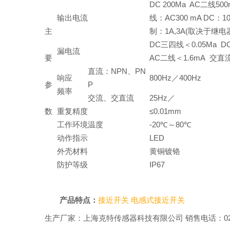
DC 200Ma AC二线5
输出电流
线：AC300 mA DC：
主
制：1A,3A(取决于继
DC三四线＜0.05Ma D
漏电流
要
AC二线＜1.6mA 交直
直流：NPN、PN
响应
800Hz／400Hz
参
P
频率
交流、交直流
25Hz／
数
重复精度
≤0.01mm
工作环境温度
-20℃～80℃
动作指示
LED
外壳材料
黄铜镀铬
防护等级
IP67
产品特点：
接近开关
电感式接近开关
生产厂家：上海克特传感器科技有限公司 销售电话：021-518601