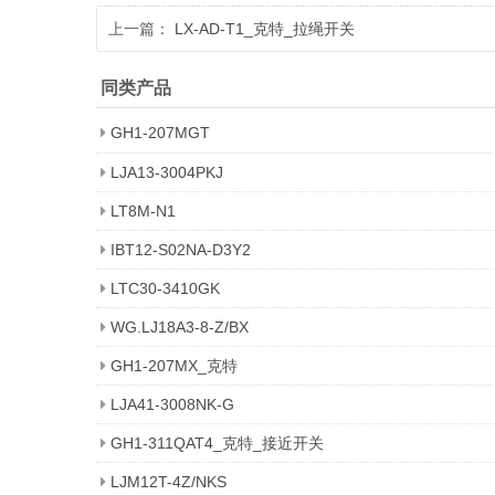
上一篇：
LX-AD-T1_克特_拉绳开关
同类产品
GH1-207MGT
LJA13-3004PKJ
LT8M-N1
IBT12-S02NA-D3Y2
LTC30-3410GK
WG.LJ18A3-8-Z/BX
GH1-207MX_克特
LJA41-3008NK-G
GH1-311QAT4_克特_接近开关
LJM12T-4Z/NKS