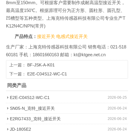
8mm至150mm。可根据客户需要制作成耐高温型接近开关，
最高温度150℃。根据原理可分为正方形、圆柱形、圆孔型、
凹槽型等五种类型。上海克特传感器科技有限公司专业生产T
K12N4C/NPN(常开)
产品特点：
接近开关
电感式接近开关
生产厂家：上海克特传感器科技有限公司 销售电话：021-518
60181 手机：18601660163 邮箱：kt@ktgee.net.cn
上一篇：
BF-JSK-A-K01
下一篇：
E2E-C04S12-WC-C1
同类产品
E2E-C04S12-WC-C1
2026-06-25
SN05-N_克特_接近开关
2026-06-24
E2RG7433_克特_接近开关
2026-06-24
JD-1805E2
2026-06-24