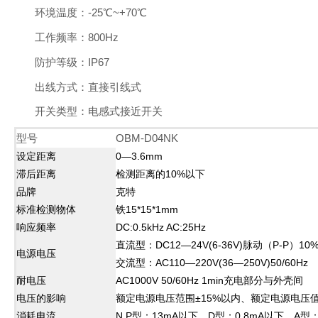
环境温度：
-25℃~+70℃
工作频率：
800Hz
防护等级：
IP67
出线方式：
直接引线式
开关类型：
电感式接近开关
型号
OBM-D04NK
设定距离
0—3.6mm
滞后距离
检测距离的10%以下
品牌
克特
标准检测物体
铁15*15*1mm
响应频率
DC:0.5kHz AC:25Hz
直流型：DC12—24V(6-36V)脉动（P-P）1
电源电压
交流型：AC110—220V(36—250V)50/60Hz
耐电压
AC1000V 50/60Hz 1min充电部分与外壳间
电压的影响
额定电源电压范围±15%以内、额定电源电压值
消耗电流
N.P型：13mA以下，D型：0.8mA以下，A型：