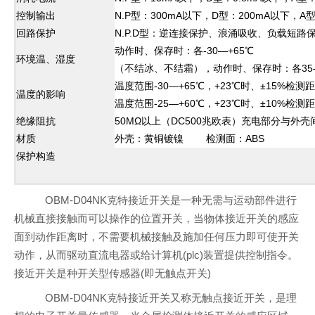
控制输出
N.P型：300mA以下，D型：200mA以下，A
回路保护
N.P.D型：逆连接保护、浪涌吸收、负载短路
动作时、保存时：各-30—+65℃
环境温、湿度
（不结冰、不结霜），动作时、保存时：各35—
温度范围-30—+65℃，+23℃时、±15%检测
温度的影响
温度范围-25—+60℃，+23℃时、±10%检测
绝缘阻抗
50MΩ以上（DC500兆欧表）充电部分与外壳
材质
外壳：黄铜镀镍 检测面：ABS
保护构造
OBM-D04NK克特接近开关是一种无需与运动部件进行
机械直接接触而可以操作的位置开关，当物体接近开关的感应
面到动作距离时，不需要机械接触及施加任何压力即可使开关
动作，从而驱动直流电器或给计算机(plc)装置提供控制指令。
接近开关是种开关型传感器(即无触点开关)
OBM-D04NK克特接近开关又称无触点接近开关，是理