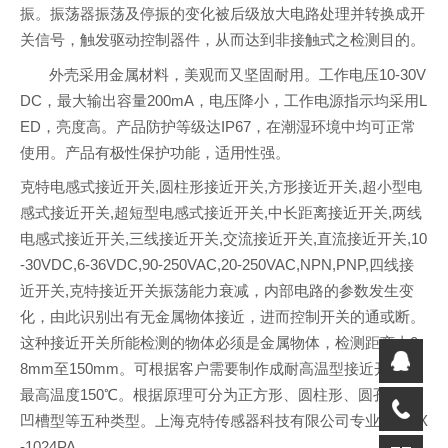
振。振荡器振荡及停振的变化被后级放大电路处理并转换成开
关信号，触发驱动控制器件，从而达到非接触式之检测目的。
外壳采用金属材料，美观而又坚固耐用。工作电压10-30V
DC，最大输出容量200mA，电压降小，工作电源指示均采用L
ED，亮度高。产品防护等级达IP67，在潮湿环境中均可正常
使用。产品有极性保护功能，适用性强。
克特电感式接近开关,圆柱形接近开关,方形接近开关,超小型电
感式接近开关,超短型电感式接近开关,中长距离接近开关,两线
电感式接近开关,三线接近开关,交流接近开关,直流接近开关,10
-30VDC,6-36VDC,90-250VAC,20-250VAC,NPN,PNP,四线接
近开关,克特接近开关振荡能力衰减，内部电路的参数发生变
化，由此识别出有无金属物体接近，进而控制开关的通或断。
这种接近开关所能检测的物体必须是金属物体，检测距离由0.
8mm至150mm。可根据客户需要制作成耐高温型接近开关，
最高温度150℃。根据原理可分为正方形、圆柱形、圆孔型、
凹槽型等五种类型。上海克特传感器科技有限公司专业生产LX
-1024PA