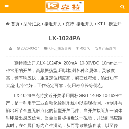
首页
型号汇总
接近开关
克特_接近开关
KT-L_接近开
关
LX-1024PA
LX-1024PA
2026-03-27
KT-L_接近开关
492
℃
0 产品咨询
克特接近开关LX-1024PA 200mA 10-30VDC 10mm是一
种常用的开关，高频振荡型:用以检测各种金属体，灵敏度
高，频率响应快，重复定位精度高，瞬变过程短，输出功率
大,急电特性好，工作稳定可靠，使用寿命长等优点。
LX-1024PA克特接近开关采用国标GB/T 14048.10-1999生
产，是一种用于工业自动化控制系统中以实现检测、控制并与
输出环节全盘无触点化的新型开关元件。当开关接近某一物体
时即发出感应信号。当金属目标接近这一磁场，并达到感应距
离时，在金属目标内产生涡流，从而导致振荡衰减，以至停