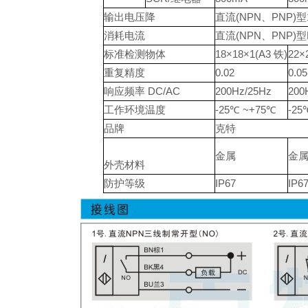
输出电压降
直流(NPN、PNP)
消耗电流
直流(NPN、PNP)型
标准检测物体
18×18×1(A3 铁)
22×
重复精度
0.02
0.05
响应频率 DC/AC
200Hz/25Hz
200
工作环境温度
-25℃ ~+75℃
-25
品牌
克特
金属
金
外壳材料
防护等级
IP67
IP6