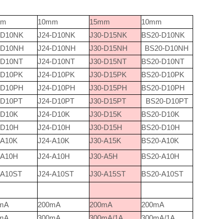
mm
10mm
15mm
10mm
-D10NK
J24-D10NK
J30-D15NK
BS20-D10NK
-D10NH
J24-D10NH
J30-D15NH
BS20-D10NH
-D10NT
J24-D10NT
J30-D15NT
BS20-D10NT
-D10PK
J24-D10PK
J30-D15PK
BS20-D10PK
-D10PH
J24-D10PH
J30-D15PH
BS20-D10PH
-D10PT
J24-D10PT
J30-D15PT
BS20-D10PT
-D10K
J24-D10K
J30-D15K
BS20-D10K
-D10H
J24-D10H
J30-D15H
BS20-D10H
-A10K
J24-A10K
J30-A15K
BS20-A10K
-A10H
J24-A10H
J30-A5H
BS20-A10H
-A10ST
J24-A10ST
J30-A15ST
BS20-A10ST
mA
200mA
200mA
200mA
mA
300mA
300mA/1A
300mA/1A