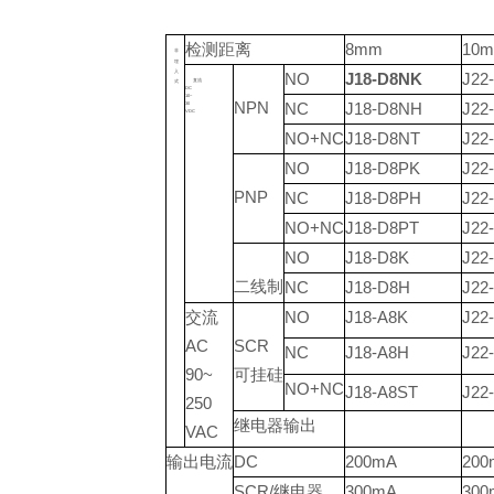
检测距离
8mm
10
非
埋
入
NO
J18-D8NK
J22
直流
式
DC
10~
NPN
NC
J18-D8NH
J22
30
VDC
NO+NC
J18-D8NT
J22
NO
J18-D8PK
J22
PNP
NC
J18-D8PH
J22
NO+NC
J18-D8PT
J22
NO
J18-D8K
J22
二线制
NC
J18-D8H
J22
交流
NO
J18-A8K
J22
AC
SCR
NC
J18-A8H
J22
90~
可挂硅
NO+NC
J18-A8ST
J22
250
继电器输出
VAC
输出电流
DC
200mA
200
SCR/继电器
300mA
300