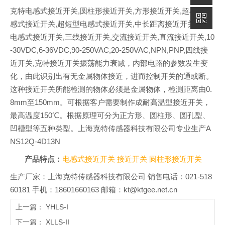
克特电感式接近开关,圆柱形接近开关,方形接近开关,超小型电
感式接近开关,超短型电感式接近开关,中长距离接近开关,两线
电感式接近开关,三线接近开关,交流接近开关,直流接近开关,10
-30VDC,6-36VDC,90-250VAC,20-250VAC,NPN,PNP,四线接
近开关,克特接近开关振荡能力衰减，内部电路的参数发生变
化，由此识别出有无金属物体接近，进而控制开关的通或断。
这种接近开关所能检测的物体必须是金属物体，检测距离由0.
8mm至150mm。可根据客户需要制作成耐高温型接近开关，
最高温度150℃。根据原理可分为正方形、圆柱形、圆孔型、
凹槽型等五种类型。上海克特传感器科技有限公司专业生产A
NS12Q-4D13N
产品特点：
电感式接近开关
接近开关
圆柱形接近开关
生产厂家：上海克特传感器科技有限公司 销售电话：021-518
60181 手机：18601660163 邮箱：kt@ktgee.net.cn
上一篇：
YHLS-I
下一篇：
XLLS-II