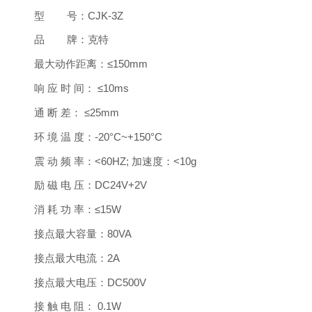
型 号：CJK-3Z
品 牌：克特
最大动作距离：≤150mm
响 应 时 间： ≤10ms
通 断 差： ≤25mm
环 境 温 度：-20°C~+150°C
震 动 频 率：<60HZ; 加速度：<10g
励 磁 电 压：DC24V+2V
消 耗 功 率：≤15W
接点最大容量：80VA
接点最大电流：2A
接点最大电压：DC500V
接 触 电 阻： 0.1W