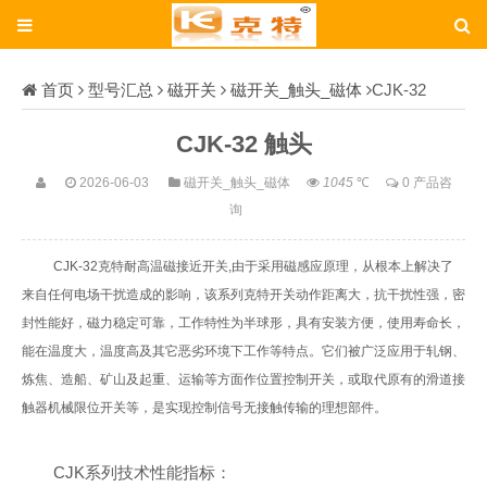
首页
型号汇总
磁开关
磁开关_触头_磁体
CJK-32
CJK-32 触头
2026-06-03
磁开关_触头_磁体
1045
℃
0 产品咨
询
CJK-32克特耐高温磁接近开关,由于采用磁感应原理，从根本上解决了
来自任何电场干扰造成的影响，该系列克特开关动作距离大，抗干扰性强，密
封性能好，磁力稳定可靠，工作特性为半球形，具有安装方便，使用寿命长，
能在温度大，温度高及其它恶劣环境下工作等特点。它们被广泛应用于轧钢、
炼焦、造船、矿山及起重、运输等方面作位置控制开关，或取代原有的滑道接
触器机械限位开关等，是实现控制信号无接触传输的理想部件。
CJK系列技术性能指标：