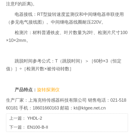
注意F的距离)。
电器接线：RT型旋转速度监测仪和中间继电器串联使用
（参见电气接线图）。中间继电器线圈耐压220V。
检测片：材料普通铁皮、叶片数量为2叶、检测片尺寸100
×10×2mm。
跳脱时间参考公式：T（跳脱时间）＞［60秒×3（恒定
值）］÷［检测片数×被传动转数］
产品特点：
旋转探测仪
生产厂家：上海克特传感器科技有限公司 销售电话：021-518
60181 手机：18601660163 邮箱：kt@ktgee.net.cn
上一篇：
YHDL-2
下一篇：
EN100-B-II